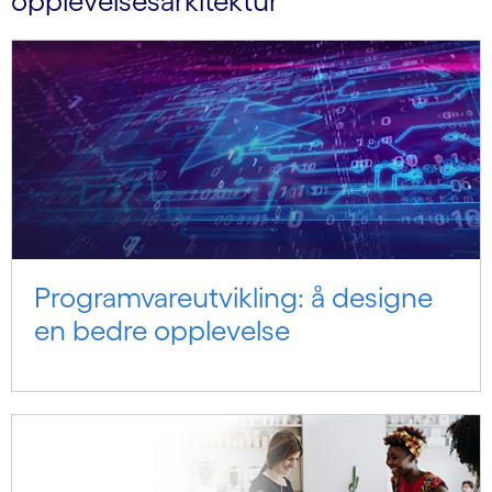
opplevelsesarkitektur
Programvareutvikling: å designe
en bedre opplevelse