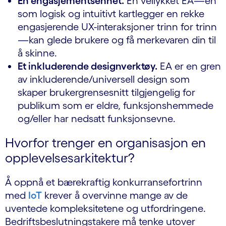
En engasjementsenhet.
En vellykket EA—en
som logisk og intuitivt kartlegger en rekke
engasjerende UX-interaksjoner trinn for trinn
—kan glede brukere og få merkevaren din til
å skinne.
Et inkluderende designverktøy.
EA er en gren
av inkluderende/universell design som
skaper brukergrensesnitt tilgjengelig for
publikum som er eldre, funksjonshemmede
og/eller har nedsatt funksjonsevne.
Hvorfor trenger en organisasjon en
opplevelsesarkitektur?
Å oppnå et bærekraftig konkurransefortrinn
med
IoT
krever å overvinne mange av de
uventede kompleksitetene og utfordringene.
Bedriftsbeslutningstakere må tenke utover