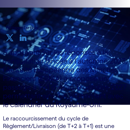
Partager l'article
S’appuyant sur les réponses à la
consultation lancée à l’automne 2023,
l’Autorité Européenne des Marchés
Financiers (ESMA) a proposé un
passage à T+1 d’ici au 11 octobre 2027
permettant ainsi un alignement avec
le calendrier du Royaume-Uni.
Le raccourcissement du cycle de
Règlement/Livraison (de T+2 à T+1) est une