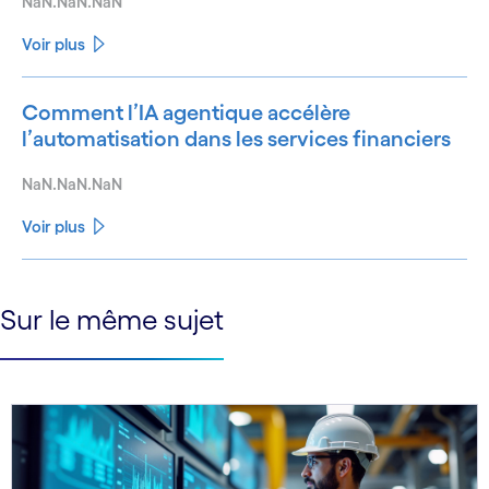
NaN.NaN.NaN
Voir plus
Comment l’IA agentique accélère
l’automatisation dans les services financiers
NaN.NaN.NaN
Voir plus
See less
Sur le même sujet
See more