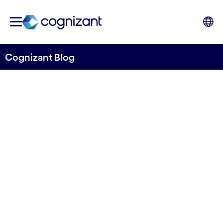
Cognizant Blog
Dreamforce 2023 :
reportage au cœur du show
par la délégation Cognizant France présente à
Dreamforce
2 novembre 2023