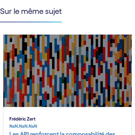
See less
Sur le même sujet
See more
Frédéric Zert
NaN.NaN.NaN
Les API renforcent la composabilité des