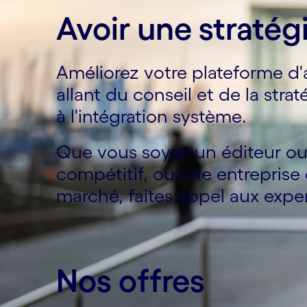
Avoir une stratég
Améliorez votre plateforme d'
allant du conseil et de la st
à l'intégration système.
Que vous soyez un éditeur ou
compétitif, ou une entreprise 
marché, faites appel aux expe
Nos offres