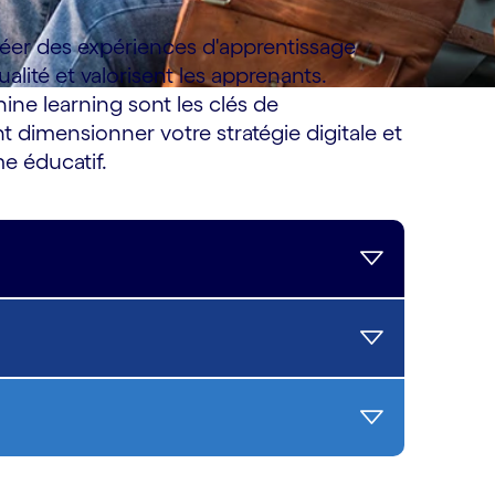
réer des expériences d'apprentissage
lité et valorisent les apprenants.
hine learning sont les clés de
 dimensionner votre stratégie digitale et
e éducatif.