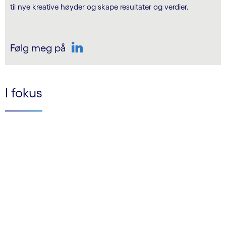
til nye kreative høyder og skape resultater og verdier.
Følg meg på
Stina har lang erfaring innen salg og er ekspert 
LinkedIn
I fokus