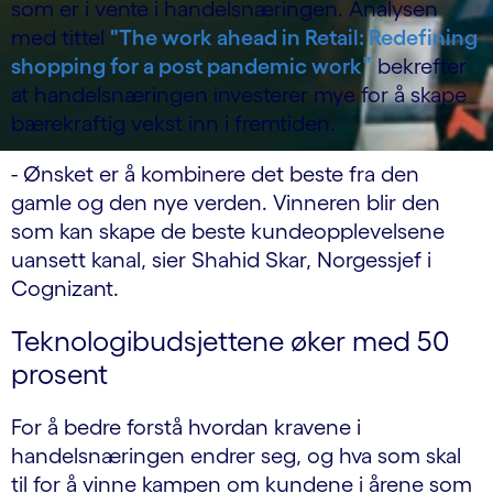
som er i vente i handelsnæringen. Analysen
med tittel
"The work ahead in Retail: Redefining
shopping for a post pandemic work”
bekrefter
at handelsnæringen investerer mye for å skape
bærekraftig vekst inn i fremtiden.
- Ønsket er å kombinere det beste fra den
gamle og den nye verden. Vinneren blir den
som kan skape de beste kundeopplevelsene
uansett kanal, sier Shahid Skar, Norgessjef i
Cognizant.
Teknologibudsjettene øker med 50
prosent
For å bedre forstå hvordan kravene i
handelsnæringen endrer seg, og hva som skal
til for å vinne kampen om kundene i årene som