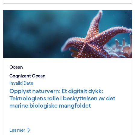
Ocean
Cognizant Ocean
Invalid Date
Opplyst naturvern: Et digitalt dykk:
Teknologiens rolle i beskyttelsen av det
marine biologiske mangfoldet
Les mer