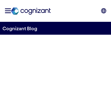
Cognizant Blog
Seks trender som gir
konkurransefortrinn i
handelsnæringen
Skrevet av Stina Birkeland
19. november 2022