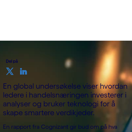
Del på
En global undersøkelse viser hvordan
ledere i handelsnæringen investerer i
analyser og bruker teknologi for å
skape smartere verdikjeder.
En rapport fra Cognizant gir bud om på hva