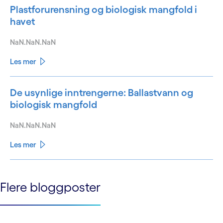
Plastforurensning og biologisk mangfold i
havet
NaN.NaN.NaN
Les mer
De usynlige inntrengerne: Ballastvann og
biologisk mangfold
NaN.NaN.NaN
Les mer
See less
Flere bloggposter
See more