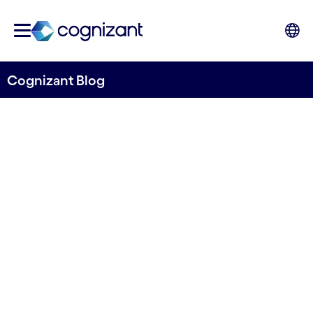
Cognizant Blog
Kan grønnere drift være bra
for både planeten og
profitten?
9. september 2022