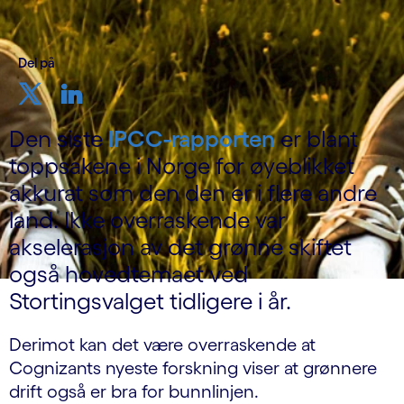
Del på
Den siste
IPCC-rapporten
er blant
toppsakene i Norge for øyeblikket
akkurat som den den er i flere andre
land. Ikke overraskende var
akselerasjon av det grønne skiftet
også hovedtemaet ved
Stortingsvalget tidligere i år.
Derimot kan det være overraskende at
Cognizants nyeste forskning viser at grønnere
drift også er bra for bunnlinjen.