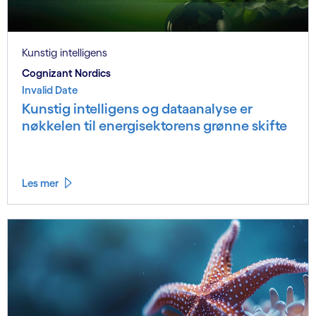
Kunstig intelligens
Cognizant Nordics
Invalid Date
Kunstig intelligens og dataanalyse er
nøkkelen til energisektorens grønne skifte
Les mer