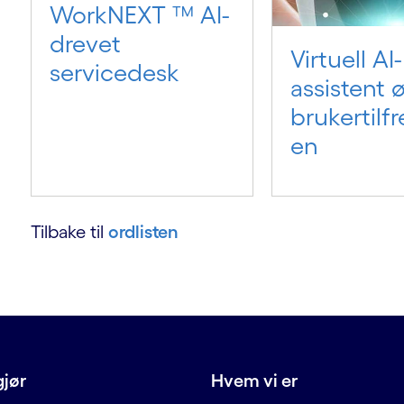
WorkNEXT ™ AI-
drevet
Virtuell AI-
servicedesk
assistent 
brukertilf
en
Tilbake til
ordlisten
gjør
Hvem vi er