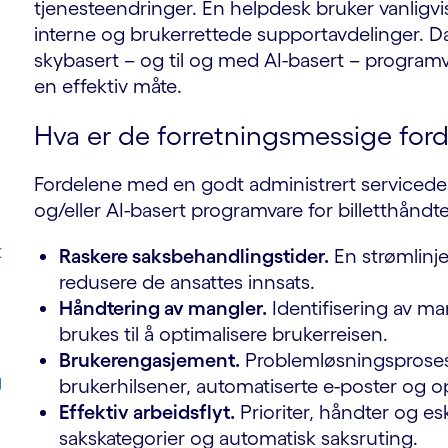
tjenesteendringer. En helpdesk bruker vanligvis
interne og brukerrettede supportavdelinger. D
skybasert – og til og med AI-basert – progra
en effektiv måte.
Hva er de forretningsmessige for
Fordelene med en godt administrert servicede
og/eller AI-basert programvare for billetthåndte
t
Raskere saksbehandlingstider.
En strømlinje
redusere de ansattes innsats.
Håndtering av mangler.
Identifisering av ma
brukes til å optimalisere brukerreisen.
Brukerengasjement.
Problemløsningsproses
g
brukerhilsener, automatiserte e-poster og o
Effektiv arbeidsflyt.
Prioriter, håndter og es
sakskategorier og automatisk saksruting.