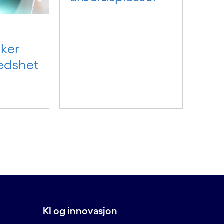
øker
redshet
KI og innovasjon