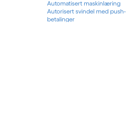
Automatisert maskinlæring
Autorisert svindel med push-
betalinger
B
Bankteknologiske løsninger
Bankvirksomhet som en tjeneste
Bankvirksomhet som plattform
Betalingssvindel i sanntid
Big data
Big data-analyse
Business intelligence
Byggstyringssystem
Byggteknologi
Bygningsanalyser
BYOD (Ta med din egen enhet)