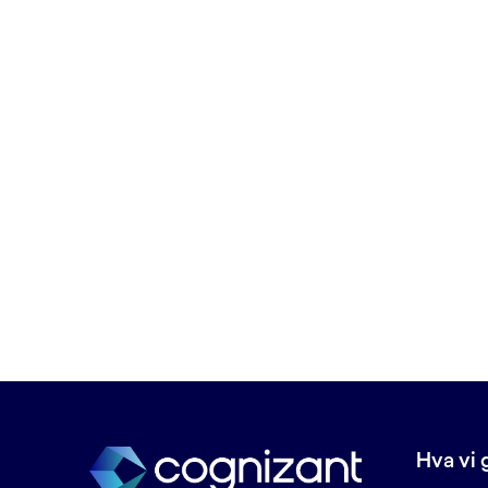
C
Chatbots
Cloud deployment
Cloud managed services
Connected Places
Cybersikkerhet
D
Data lake
Data som kan ødelegges
Dataetikk
Datahygiene
Datainntak
Datamigrering
Hva vi 
Dataplattform