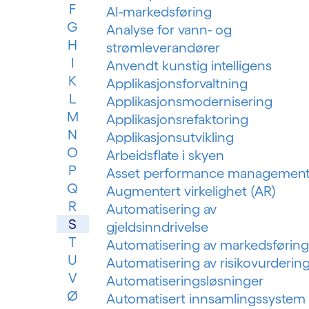
F
AI-markedsføring
G
Analyse for vann- og
H
strømleverandører
I
Anvendt kunstig intelligens
K
Applikasjonsforvaltning
L
Applikasjonsmodernisering
M
Applikasjonsrefaktoring
N
Applikasjonsutvikling
O
Arbeidsflate i skyen
P
Asset performance managemen
Q
Augmentert virkelighet (AR)
R
Automatisering av
S
gjeldsinndrivelse
T
Automatisering av markedsføring
U
Automatisering av risikovurderin
V
Automatiseringsløsninger
Ø
Automatisert innsamlingssystem