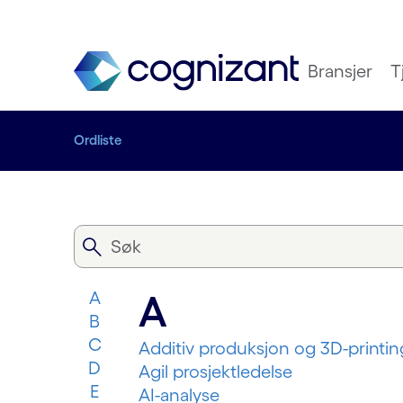
Bransjer
T
Ordliste
A
A
B
C
Additiv produksjon og 3D-printin
D
Agil prosjektledelse
E
AI-analyse