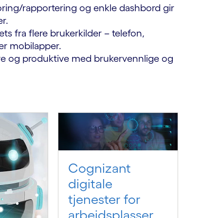
ng/rapportering og enkle dashbord gir
er.
ts fra flere brukerkilder – telefon,
er mobilapper.
ive og produktive med brukervennlige og
Cognizant
digitale
tjenester for
arbeidsplasser