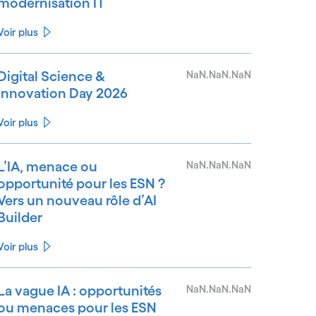
modernisation IT
Voir plus
Digital Science &
NaN.NaN.NaN
Innovation Day 2026
Voir plus
L’IA, menace ou
NaN.NaN.NaN
opportunité pour les ESN ?
Vers un nouveau rôle d’AI
Builder
Voir plus
La vague IA : opportunités
NaN.NaN.NaN
ou menaces pour les ESN