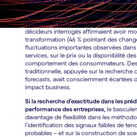
capacité de réponse efficace
Dans une étude récente que nous avons 
mesurer l’impact de la crise de la Covid-
décideurs interrogés affirmaient avoir m
transformation (46 % pointant des chang
fluctuations importantes observées dans 
services, sur le prix ou la disponibilité d
comportement des consommateurs. Des fl
traditionnelle, appuyée sur la recherche 
forecasts, avait consciemment écartées d
impact business.
Si la recherche d’exactitude dans les préd
performance des entreprises,
le basculem
davantage de flexibilité dans les méthod
l’identification des signaux faibles de te
probables – et sur la construction de scena