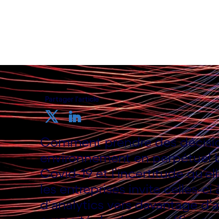
21 février 2021
Partager l'article
Comment prendre des décision
environnement en perpétuel b
Covid-19 et l’incertitude qu’el
les entreprises invite celles-c
d’analytics vers davantage d’