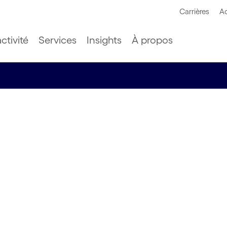
Carrières
Ac
ctivité
Services
Insights
À propos
 monde
apport de