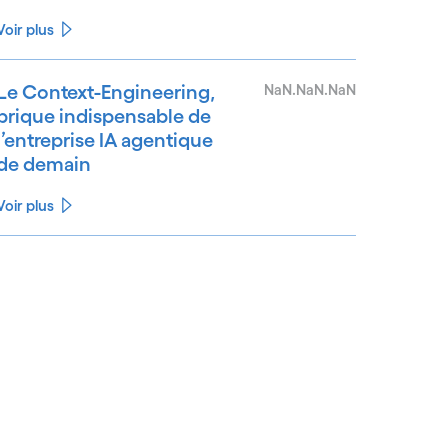
Voir plus
Le Context-Engineering,
NaN.NaN.NaN
brique indispensable de
l’entreprise IA agentique
de demain
Voir plus
See less
ee more