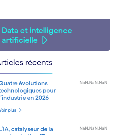
Data et intelligence
artificielle
rticles récents
Quatre évolutions
NaN.NaN.NaN
technologiques pour
l’industrie en 2026
Voir plus
L’IA, catalyseur de la
NaN.NaN.NaN