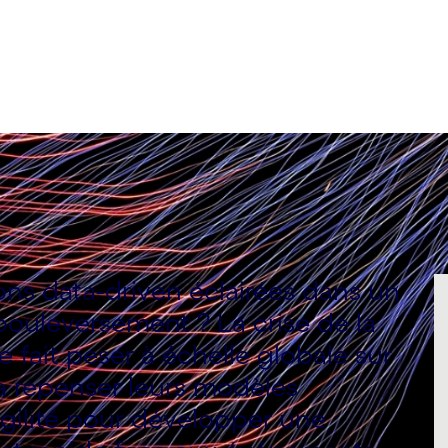
s data-driven éclairées dans un
ouleversement ? La crise de la
le fait peser à échelle globale sur
i à repenser leurs modèles
agilité pour développer une