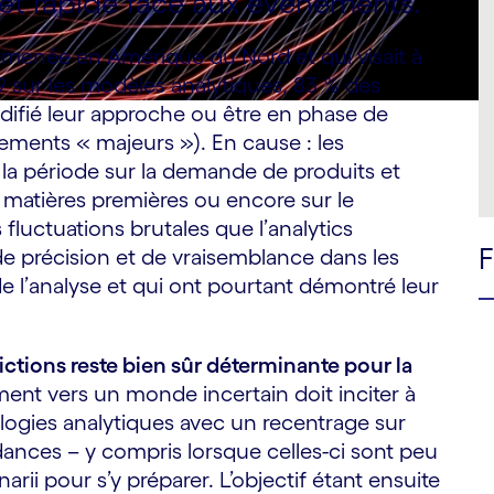
 et rapide face aux événements.
menée en Amérique du Nord et qui visait à
19 sur les modèles analytiques, 83 % des
odifié leur approche ou être en phase de
ements « majeurs »). En cause : les
la période sur la demande de produits et
es matières premières ou encore sur le
uctuations brutales que l’analytics
de précision et de vraisemblance dans les
e l’analyse et qui ont pourtant démontré leur
ictions reste bien sûr déterminante pour la
ent vers un monde incertain doit inciter à
ologies analytiques avec un recentrage sur
ndances – y compris lorsque celles-ci sont peu
rii pour s’y préparer. L’objectif étant ensuite