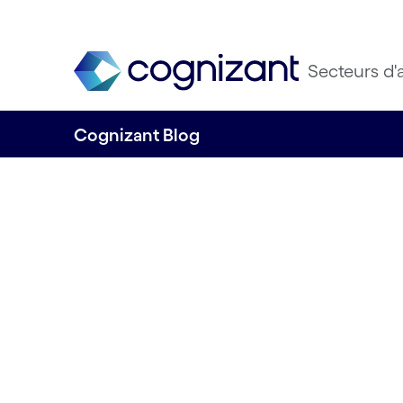
Secteurs d'a
Cognizant Blog
Prédire dans un
incertain : quel 
l’analytics agile ?
par Cognizant France