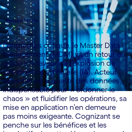
Partager l'article
Longtemps critiqué, le Master Data
Management (MDM) vit un retour en
grâce à la faveur de l’explosion de
l’intelligence artificielle (IA). Acteur
essentiel de la qualité des données,
indispensable pour « ordonner le
chaos » et fluidifier les opérations, sa
mise en application n’en demeure
pas moins exigeante. Cognizant se
penche sur les bénéfices et les