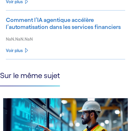
Voir plus
Comment l’IA agentique accélère
l’automatisation dans les services financiers
NaN.NaN.NaN
Voir plus
See less
Sur le même sujet
See more