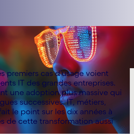
es premiers cas d’usage voient
ents IT des grandes entreprises.
rent une adoption plus massive qui
agues successives. IT, métiers,
it le point sur les dix années à
es de cette transformation aussi