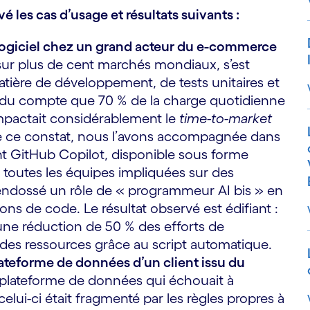
é les cas d’usage et résultats suivants :
ogiciel chez un grand acteur du e-commerce
 sur plus de cent marchés mondiaux, s’est
ière de développement, de tests unitaires et
rendu compte que 70 % de la charge quotidienne
impactait considérablement le
time-to-market
 de ce constat, nous l’avons accompagnée dans
ant GitHub Copilot, disponible sous forme
toutes les équipes impliquées sur des
i endossé un rôle de « programmeur AI bis » en
ns de code. Le résultat observé est édifiant :
 une réduction de 50 % des efforts de
 des ressources grâce au script automatique.
plateforme de données d’un client issu du
 plateforme de données qui échouait à
elui-ci était fragmenté par les règles propres à