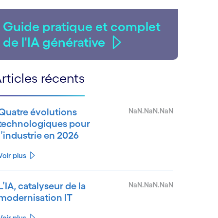
Guide pratique et complet
de l'IA générative
rticles récents
Quatre évolutions
NaN.NaN.NaN
technologiques pour
l’industrie en 2026
Voir plus
L’IA, catalyseur de la
NaN.NaN.NaN
modernisation IT
Voir plus