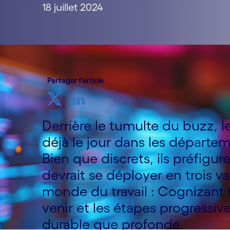
18 juillet 2024
Partager l'article
Derrière le tumulte du buzz, l
déjà le jour dans les départem
Bien que discrets, ils préfigu
devrait se déployer en trois v
monde du travail : Cognizant fa
venir et les étapes progressiv
durable que profonde.