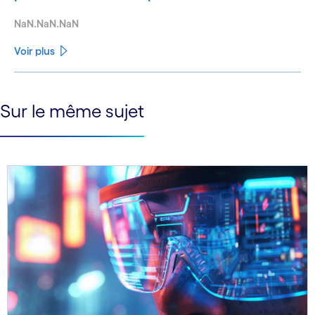
NaN.NaN.NaN
Voir plus
See less
Sur le même sujet
See more