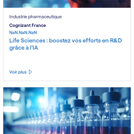
Industrie pharmaceutique
Cognizant France
NaN.NaN.NaN
Life Sciences : boostez vos efforts en R&D
grâce à l'IA
Voir plus