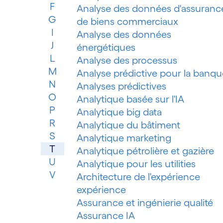
F
Analyse des données d'assuranc
G
de biens commerciaux
I
Analyse des données
J
énergétiques
L
Analyse des processus
M
Analyse prédictive pour la banqu
N
Analyses prédictives
O
Analytique basée sur l'IA
P
Analytique big data
R
Analytique du bâtiment
S
Analytique marketing
T
Analytique pétrolière et gazière
U
Analytique pour les utilities
V
Architecture de l'expérience
expérience
Assurance et ingénierie qualité
Assurance IA