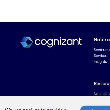
B
Banque de détail digitale
Banque digitale
Banque en tant que plateforme
(BaaP)
Notre o
Banque en tant que service
Secteurs d
(BaaS)
Services
Bâtiment intelligent
Insights
Bâtiment sûr
Big data
Biométrie vocale bancaire
Ressou
Business intelligence
Business Process as a Service
Nous con
(BPaaS)
Carrières
BYOD ou AVEC
Informati