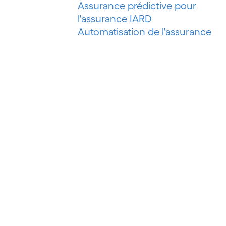
Assurance prédictive pour
l'assurance IARD
Automatisation de l'assurance
IARD
Automatisation de l'évaluation de
risques
Automatisation des processus
Automatisation du marketing
Automatisation du pétrole et du
gaz
Automatisation du recouvrement
de créances
Automatisation intelligente
Automatisation intelligente des
processus
Automatisation robotisée des
processus (RPA)