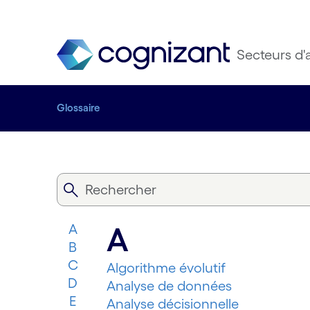
Secteurs d'a
Glossaire
A
A
B
C
Algorithme évolutif
D
Analyse de données
E
Analyse décisionnelle