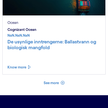
Ocean
Cognizant Ocean
NaN.NaN.NaN
De usynlige inntrengerne: Ballastvann og
biologisk mangfold
Know more
See less
See more