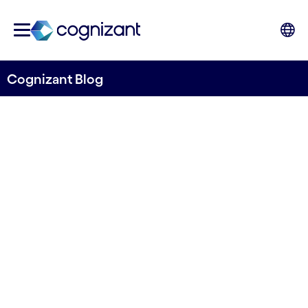
Cognizant Blog
Supporterer
energiomstilling på
offshore-plattformer med
energistyringssystemer