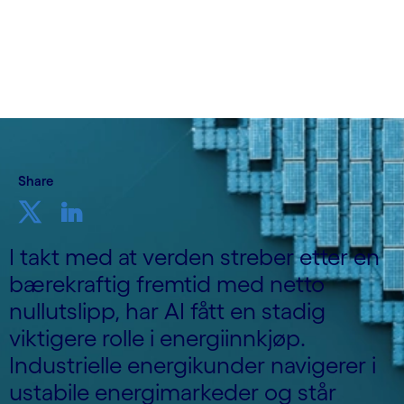
Skrevet av Cognizant Ocean
11. desember, 2023
Share
I takt med at verden streber etter en
bærekraftig fremtid med netto
nullutslipp, har AI fått en stadig
viktigere rolle i energiinnkjøp.
Industrielle energikunder navigerer i
ustabile energimarkeder og står