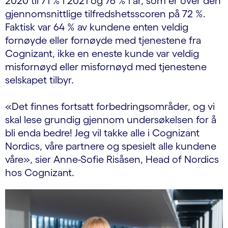
2020 til 71 % i 2021 og 76 % i år, som er over den
gjennomsnittlige tilfredshetsscoren på 72 %.
Faktisk var 64 % av kundene enten veldig
fornøyde eller fornøyde med tjenestene fra
Cognizant, ikke en eneste kunde var veldig
misfornøyd eller misfornøyd med tjenestene
selskapet tilbyr.
«Det finnes fortsatt forbedringsområder, og vi
skal lese grundig gjennom undersøkelsen for å
bli enda bedre! Jeg vil takke alle i Cognizant
Nordics, våre partnere og spesielt alle kundene
våre», sier Anne-Sofie Risåsen, Head of Nordics
hos Cognizant.