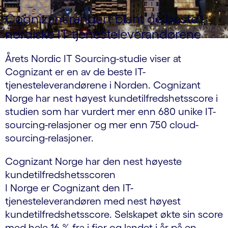
Cognizant rangert blant de beste
nordiske IT-tjenesteleverandørene
Årets Nordic IT Sourcing-studie viser at
Cognizant er en av de beste IT-
tjenesteleverandørene i Norden. Cognizant
Norge har nest høyest kundetilfredshetsscore i
studien som har vurdert mer enn 680 unike IT-
sourcing-relasjoner og mer enn 750 cloud-
sourcing-relasjoner.
Cognizant Norge har den nest høyeste
kundetilfredshetsscoren
I Norge er Cognizant den IT-
tjenesteleverandøren med nest høyest
kundetilfredshetsscore. Selskapet økte sin score
med hele 16 % fra i fjor og landet i år på en