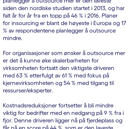
planlegger å outsource mer er den laveste
siden den nordiske studien startet i 2013, og har
falt år for år fra en topp på 46 % i 2016. Planer
for insourcing er blant de høyeste i Europa og 17
% av respondentene planlegger å outsource
mindre.
For organisasjoner som ønsker å outsource mer
er det å kunne øke skalerbarheten for
virksomheten fortsatt den viktigste driveren
med 63 % etterfulgt av 61 % med fokus på
kjernevirksomheten og 54 % med tilgang til
ressurser/eksperter.
Kostnadsreduksjoner fortsetter å bli mindre
viktig for bedrifter med en nedgang på 9 % fra i
fjor. Denne driveren ligger nå på fjerdeplass og
får nå en score på 44 %, som er den laveste