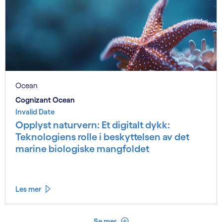
Ocean
Cognizant Ocean
Invalid Date
Opplyst naturvern: Et digitalt dykk:
Teknologiens rolle i beskyttelsen av det
marine biologiske mangfoldet
Les mer
Se mindre
Se mer