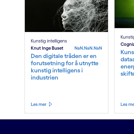
Kunstig
Kunstig intelligens
Cogniz
Knut Inge Buset
NaN.NaN.NaN
Kunst
Den digitale tråden er en
dataa
forutsetning for å utnytte
ener
kunstig intelligens i
skift
industrien
Les mer
Les m
Se mindre
Se mer