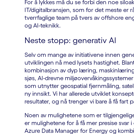
For å lykkes må du se forbi den noe siloa
IT/digitalbransjen, som for det meste e
tverrfaglige team på tvers av offshore en
og AI-teknikk.
Neste stopp: generativ AI
Selv om mange av initiativene innen genera
utviklingen nå med lysets hastighet. Bla
kombinasjon av dyp læring, maskinlæring o
sjøs, AI-drevne miljøovervåkingssystemer e
som utnytter geospatial fjernmåling, sate
ny innsikt. Vi har allerede utviklet kons
resultater, og nå trenger vi bare å få fart
Noen av mulighetene som er tilgjengelige
er mulighetene for å få mer presise svar 
Azure Data Manager for Energy og kombi