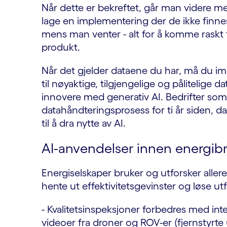
Når dette er bekreftet, går man videre me
lage en implementering der de ikke finnes
mens man venter - alt for å komme raskt f
produkt.
Når det gjelder dataene du har, må du imi
til nøyaktige, tilgjengelige og pålitelige d
innovere med generativ AI. Bedrifter so
datahåndteringsprosess for ti år siden, d
til å dra nytte av AI.
AI-anvendelser innen energib
Energiselskaper bruker og utforsker allere
hente ut effektivitetsgevinster og løse ut
- Kvalitetsinspeksjoner forbedres med inte
videoer fra droner og ROV-er (fjernstyrte