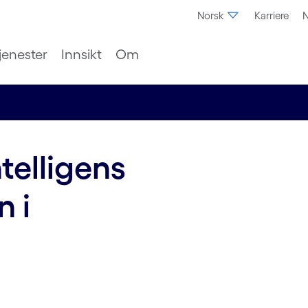
Norsk
Karriere
N
jenester
Innsikt
Om
telligens
n i