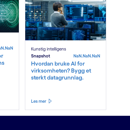
aN.NaN
Kunstig intelligens
or
Snapshot
NaN.NaN.NaN
ns
Hvordan bruke AI for
virksomheten? Bygg et
sterkt datagrunnlag.
Les mer