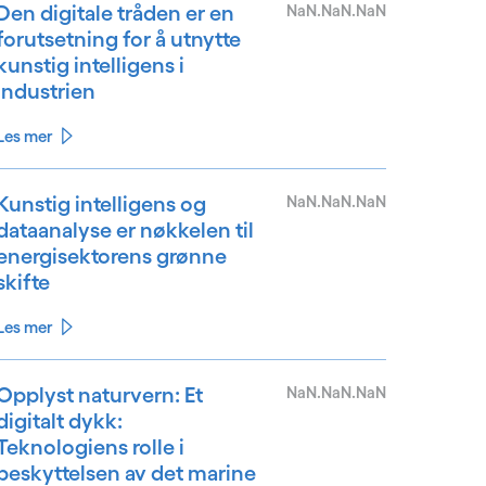
Den digitale tråden er en
NaN.NaN.NaN
forutsetning for å utnytte
kunstig intelligens i
industrien
Les mer
Kunstig intelligens og
NaN.NaN.NaN
dataanalyse er nøkkelen til
energisektorens grønne
skifte
Les mer
Opplyst naturvern: Et
NaN.NaN.NaN
digitalt dykk:
Teknologiens rolle i
beskyttelsen av det marine