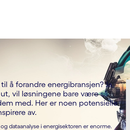
til å forandre energibransjen? Ja,
t, vil løsningene bare være så
em med. Her er noen potensielle
nspirere av.
ns og dataanalyse i energisektoren er enorme.