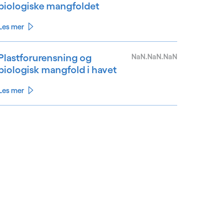
biologiske mangfoldet
Les mer
Plastforurensning og
NaN.NaN.NaN
biologisk mangfold i havet
Les mer
See less
ee more