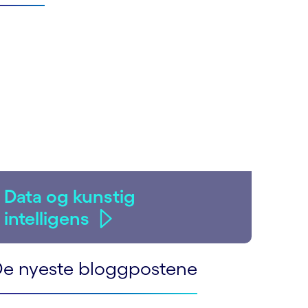
Data og kunstig
intelligens
e nyeste bloggpostene