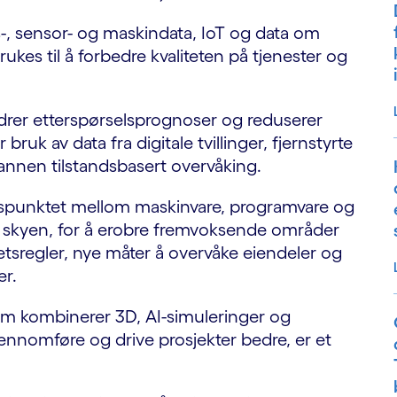
s-, sensor- og maskindata, IoT og data om
rukes til å forbedre kvaliteten på tjenester og
edrer etterspørselsprognoser og reduserer
bruk av data fra digitale tvillinger, fjernstyrte
 annen tilstandsbasert overvåking.
ngspunktet mellom maskinvare, programvare og
til skyen, for å erobre fremvoksende områder
etsregler, nye måter å overvåke eiendeler og
er.
 som kombinerer 3D, AI-simuleringer og
ennomføre og drive prosjekter bedre, er et