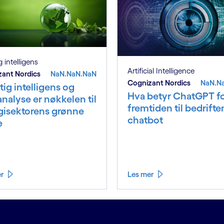
 intelligens
Artificial Intelligence
ant Nordics
NaN.NaN.NaN
Cognizant Nordics
NaN.N
ig intelligens og
Hva betyr ChatGPT f
nalyse er nøkkelen til
fremtiden til bedrifte
gisektorens grønne
chatbot
e
er
Les mer