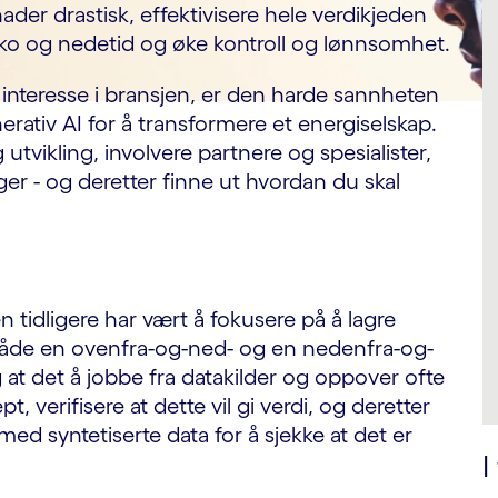
nader drastisk, effektivisere hele verdikjeden
isiko og nedetid og øke kontroll og lønnsomhet.
r interesse i bransjen, er den harde sannheten
erativ AI for å transformere et energiselskap.
tvikling, involvere partnere og spesialister,
er - og deretter finne ut hvordan du skal
idligere har vært å fokusere på å lagre
r både en ovenfra-og-ned- og en nedenfra-og-
at det å jobbe fra datakilder og oppover ofte
t, verifisere at dette vil gi verdi, og deretter
 syntetiserte data for å sjekke at det er
I