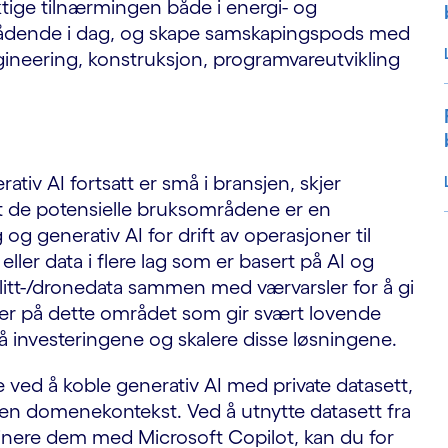
ktige tilnærmingen både i energi- og
r rådende i dag, og skape samskapingspods med
gineering, konstruksjon, programvareutvikling
tiv AI fortsatt er små i bransjen, skjer
nt de potensielle bruksområdene er en
g generativ AI for drift av operasjoner til
ller data i flere lag som er basert på AI og
S
llitt-/dronedata sammen med værvarsler for å gi
epter på dette området som gir svært lovende
 på investeringene og skalere disse løsningene.
 ved å koble generativ AI med private datasett,
i en domenekontekst. Ved å utnytte datasett fra
nere dem med Microsoft Copilot, kan du for