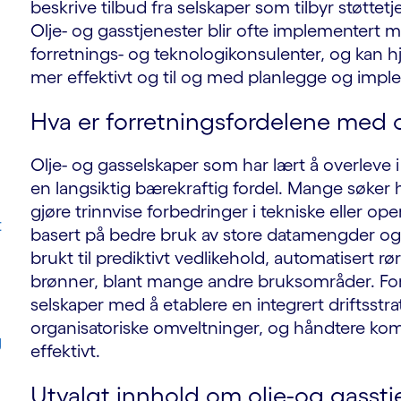
beskrive tilbud fra selskaper som tilbyr støttetje
Olje- og gasstjenester blir ofte implementert m
forretnings- og teknologikonsulenter, og kan h
mer effektivt og til og med planlegge og impl
Hva er forretningsfordelene med o
Olje- og gasselskaper som har lært å overleve i
en langsiktig bærekraftig fordel. Mange søker h
gjøre trinnvise forbedringer i tekniske eller o
t
basert på bedre bruk av store datamengder og d
brukt til prediktivt vedlikehold, automatisert 
brønner, blant mange andre bruksområder. Forr
selskaper med å etablere en integrert driftsstr
organisatoriske omveltninger, og håndtere ko
g
effektivt.
Utvalgt innhold om olje-og gasstj