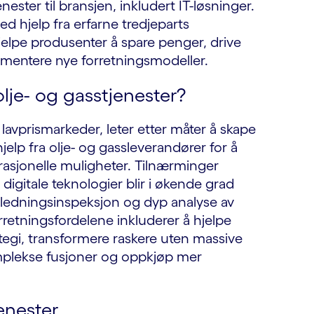
nester til bransjen, inkludert IT-løsninger.
ed hjelp fra erfarne tredjeparts
jelpe produsenter å spare penger, drive
ementere nye forretningsmodeller.
lje- og gasstjenester?
 lavprismarkeder, leter etter måter å skape
jelp fra olje- og gassleverandører for å
perasjonelle muligheter. Tilnærminger
igitale teknologier blir i økende grad
rørledningsinspeksjon og dyp analyse av
etningsfordelene inkluderer å hjelpe
ategi, transformere raskere uten massive
mplekse fusjoner og oppkjøp mer
enester