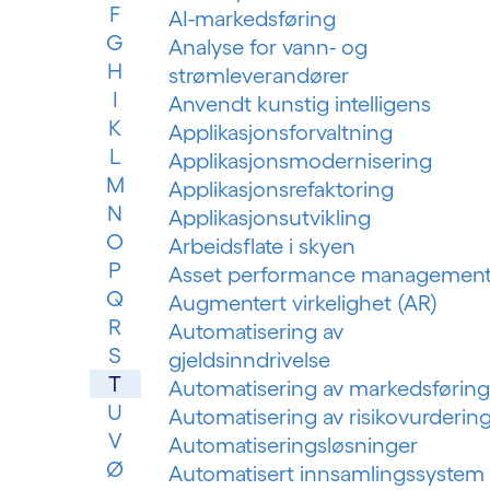
F
AI-markedsføring
G
Analyse for vann- og
H
strømleverandører
I
Anvendt kunstig intelligens
K
Applikasjonsforvaltning
L
Applikasjonsmodernisering
M
Applikasjonsrefaktoring
N
Applikasjonsutvikling
O
Arbeidsflate i skyen
P
Asset performance managemen
Q
Augmentert virkelighet (AR)
R
Automatisering av
S
gjeldsinndrivelse
T
Automatisering av markedsføring
U
Automatisering av risikovurderin
V
Automatiseringsløsninger
Ø
Automatisert innsamlingssystem