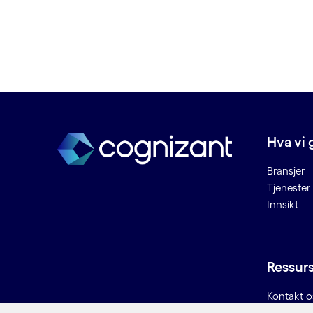
C
Chatbots
Cloud deployment
Cloud managed services
Connected Places
Cybersikkerhet
Hva vi 
D
Bransjer
Tjenester
Data lake
Innsikt
Data som kan ødelegges
Dataetikk
Datahygiene
Ressur
Datainntak
Datamigrering
Kontakt o
Dataplattform
Karriere