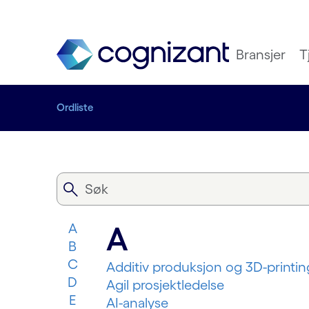
Bransjer
T
Ordliste
A
A
B
C
Additiv produksjon og 3D-printin
D
Agil prosjektledelse
E
AI-analyse