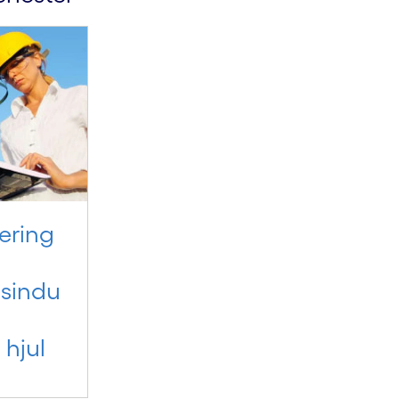
ering
sindu
 hjul