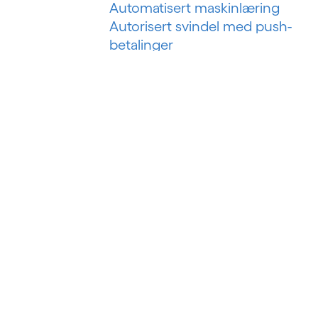
Automatisert maskinlæring
Autorisert svindel med push-
betalinger
B
Bankteknologiske løsninger
Bankvirksomhet som en tjeneste
Bankvirksomhet som plattform
Betalingssvindel i sanntid
Big data
Big data-analyse
Business intelligence
Byggstyringssystem
Byggteknologi
Bygningsanalyser
BYOD (Ta med din egen enhet)