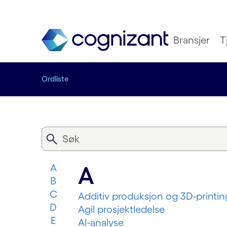
Bransjer
T
Ordliste
A
A
B
C
Additiv produksjon og 3D-printin
D
Agil prosjektledelse
E
AI-analyse