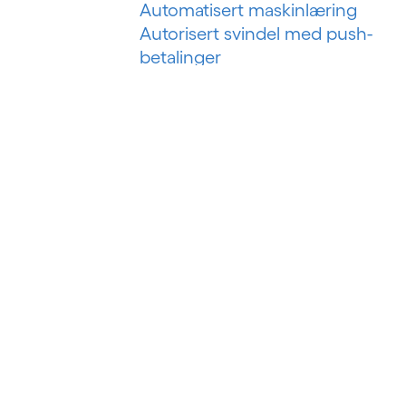
Automatisert maskinlæring
Autorisert svindel med push-
betalinger
B
Bankteknologiske løsninger
Bankvirksomhet som en tjeneste
Bankvirksomhet som plattform
Betalingssvindel i sanntid
Big data
Big data-analyse
Business intelligence
Byggstyringssystem
Byggteknologi
Bygningsanalyser
BYOD (Ta med din egen enhet)