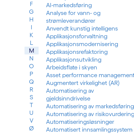
F
AI-markedsføring
G
Analyse for vann- og
H
strømleverandører
I
Anvendt kunstig intelligens
K
Applikasjonsforvaltning
L
Applikasjonsmodernisering
M
Applikasjonsrefaktoring
N
Applikasjonsutvikling
O
Arbeidsflate i skyen
P
Asset performance managemen
Q
Augmentert virkelighet (AR)
R
Automatisering av
S
gjeldsinndrivelse
T
Automatisering av markedsføring
U
Automatisering av risikovurderin
V
Automatiseringsløsninger
Ø
Automatisert innsamlingssystem