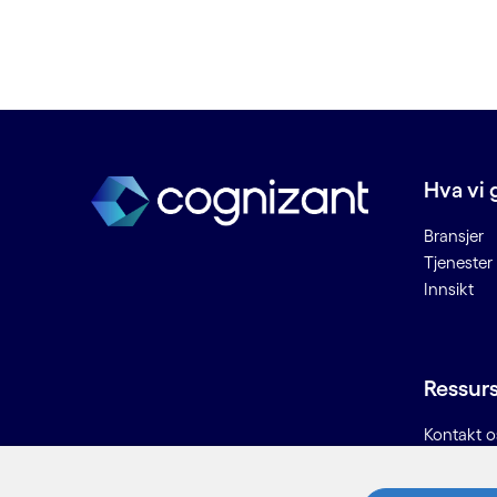
C
Chatbots
Cloud deployment
Cloud managed services
Connected Places
Hva vi 
Cybersikkerhet
Bransjer
D
Tjenester
Innsikt
Data lake
Data som kan ødelegges
Dataetikk
Ressur
Datahygiene
Datainntak
Kontakt o
Datamigrering
Karriere
Dataplattform
Informasjo