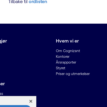
Tilbake til
ordlisten
gjør
Hvem vi er
Om Cognizant
Kontorer
Årsrapporter
Styret
Priser og utmerkelser
ser
ss
n til leverandører