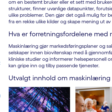
om en bestemt bruker eller et sett med bruk
strukturer, finner uvanlige datapunkter, forutsi
ulike problemer. Den gjør det også mulig for 
fra en rekke ulike kilder og skape mening ut a
Hva er forretningsfordelene med
Maskinlæring gjør markedsføringsplaner og sa
selskaper innen biovitenskap med å gjennomfør
kliniske studier og informerer helsepersonell o
t
kan gripe inn og tilby passende tjenester.
Utvalgt innhold om maskinlæring
g