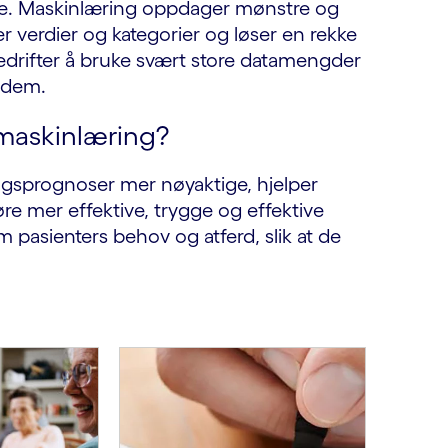
ere. Maskinlæring oppdager mønstre og
er verdier og kategorier og løser en rekke
bedrifter å bruke svært store datamengder
v dem.
 maskinlæring?
lgsprognoser mer nøyaktige, hjelper
e mer effektive, trygge og effektive
m pasienters behov og atferd, slik at de