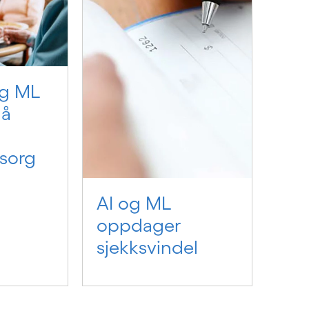
og ML
nå
sorg
AI og ML
oppdager
sjekksvindel