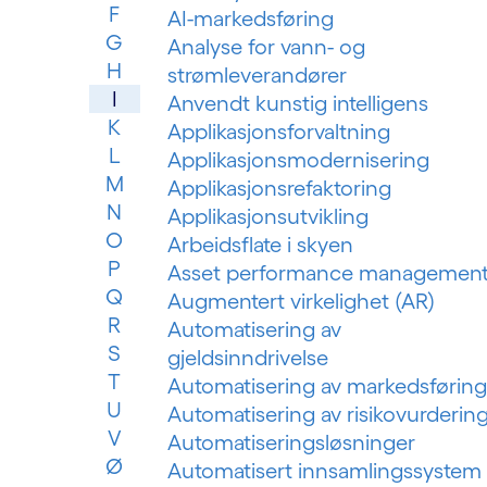
F
AI-markedsføring
G
Analyse for vann- og
H
strømleverandører
I
Anvendt kunstig intelligens
K
Applikasjonsforvaltning
L
Applikasjonsmodernisering
M
Applikasjonsrefaktoring
N
Applikasjonsutvikling
O
Arbeidsflate i skyen
P
Asset performance managemen
Q
Augmentert virkelighet (AR)
R
Automatisering av
S
gjeldsinndrivelse
T
Automatisering av markedsføring
U
Automatisering av risikovurderin
V
Automatiseringsløsninger
Ø
Automatisert innsamlingssystem