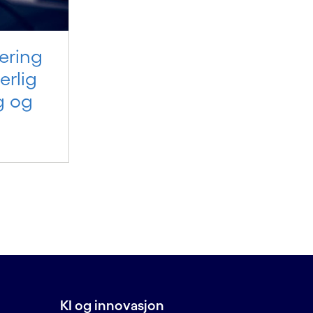
ering
erlig
g og
KI og innovasjon