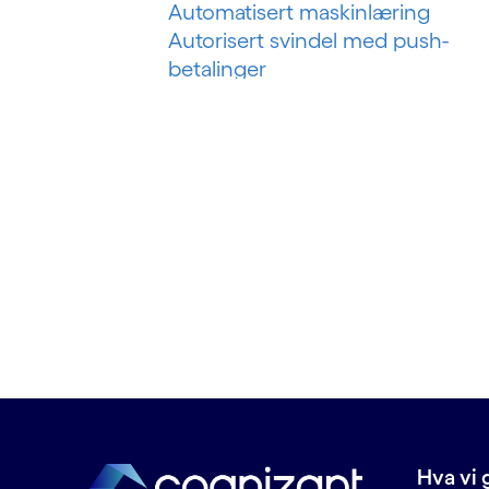
Automatisert maskinlæring
Autorisert svindel med push-
betalinger
B
Bankteknologiske løsninger
Bankvirksomhet som en tjeneste
Bankvirksomhet som plattform
Betalingssvindel i sanntid
Big data
Big data-analyse
Business intelligence
Byggstyringssystem
Byggteknologi
Bygningsanalyser
BYOD (Ta med din egen enhet)
Hva vi 