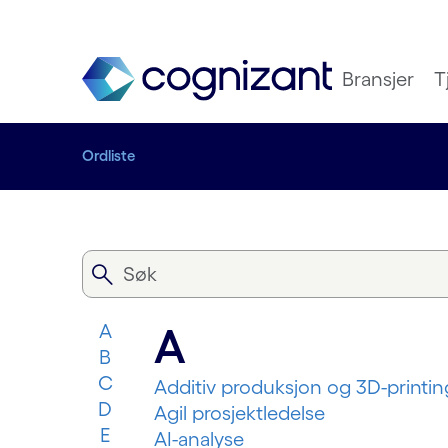
Bransjer
T
Ordliste
A
A
B
C
Additiv produksjon og 3D-printin
D
Agil prosjektledelse
E
AI-analyse