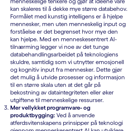
menneskelige tenkere og gjør at ideene våre
kan skaleres til å dekke mye større databehov.
Formålet med kunstig intelligens er å hjelpe
mennesker, men uten menneskelig input og
forståelse er det begrenset hvor mye den
kan hjelpe. Med en menneskesentrert AI-
tilnærming legger vi noe av det tunge
databehandlingsarbeidet på teknologiens
skuldre, samtidig som vi utnytter emosjonell
og kognitiv input fra mennesker. Dette gjør
det mulig å utvide prosesser og informasjon
til en større skala uten at det går på
bekostning av dataintegriteten eller øker
utgiftene til menneskelige ressurser.
Mer vellykket programvare- og
produktbygging:
Ved å anvende
atferdsvitenskapens prinsipper på teknologi
gjennom menneskesentrert AI kan utviklere