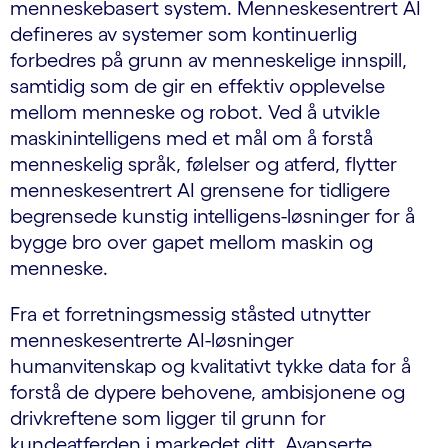
menneskebasert system. Menneskesentrert AI
defineres av systemer som kontinuerlig
forbedres på grunn av menneskelige innspill,
samtidig som de gir en effektiv opplevelse
mellom menneske og robot. Ved å utvikle
maskinintelligens med et mål om å forstå
menneskelig språk, følelser og atferd, flytter
menneskesentrert AI grensene for tidligere
begrensede kunstig intelligens-løsninger for å
bygge bro over gapet mellom maskin og
menneske.
Fra et forretningsmessig ståsted utnytter
menneskesentrerte AI-løsninger
humanvitenskap og kvalitativt tykke data for å
forstå de dypere behovene, ambisjonene og
drivkreftene som ligger til grunn for
kundeatferden i markedet ditt. Avanserte