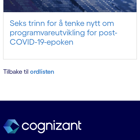
Seks trinn for å tenke nytt om
programvareutvikling for post-
COVID-19-epoken
Tilbake til
ordlisten