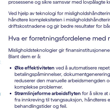
prosessene og sikre samsvar med lovpålagte kr
Ved hjelp av teknologi for misligholdshåndterin
håndtere kompleksiteten i misligholdshåndter
driftskostnadene og gir bedre resultater for bå
Hva er forretningsfordelene med 
Misligholdsteknologier gir finansinstitusjonene
Blant dem er å:
t
Øke effektiviteten
ved å automatisere repet
betalingspåminnelser, dokumentgenerering
reduserer den manuelle arbeidsmengden og f
komplekse problemer.
Strømlinjeforme arbeidsflyten
for å sikre at
g
fra innkreving til tvangsauksjon, håndteres 
behandlingstider og feil.