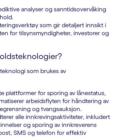
ediktive analyser og sanntidsovervåking
ghold.
ringsverktøy som gir detaljert innsikt i
en for tilsynsmyndigheter, investorer og
oldsteknologier?
steknologi som brukes av
te plattformer for sporing av lånestatus,
matiserer arbeidsflyten for håndtering av
begrensning og tvangsauksjon.
erer alle innkrevingsaktiviteter, inkludert
innelser og sporing av innkreverens
post, SMS og telefon for effektiv