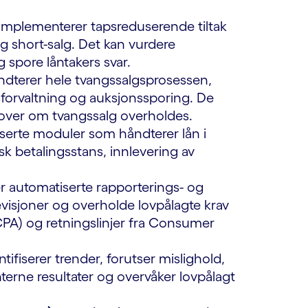
implementerer tapsreduserende tiltak
 short-salg. Det kan vurdere
 spore låntakers svar.
dterer hele tvangssalgsprosessen,
forvaltning og auksjonssporing. De
le lover om tvangssalg overholdes.
iserte moduler som håndterer lån i
sk betalingsstans, innlevering av
r automatiserte rapporterings- og
visjoner og overholde lovpålagte krav
CPA) og retningslinjer fra Consumer
tifiserer trender, forutser mislighold,
nterne resultater og overvåker lovpålagt