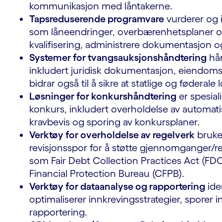
kommunikasjon med låntakerne.
Tapsreduserende programvare
vurderer og 
som låneendringer, overbærenhetsplaner og
kvalifisering, administrere dokumentasjon og
Systemer for tvangsauksjonshåndtering
hån
inkludert juridisk dokumentasjon, eiendoms
bidrar også til å sikre at statlige og fødera
Løsninger for konkurshåndtering
er spesial
konkurs, inkludert overholdelse av automati
kravbevis og sporing av konkursplaner.
Verktøy for overholdelse av regelverk
bruke
revisjonsspor for å støtte gjennomganger/re
som Fair Debt Collection Practices Act (FD
Financial Protection Bureau (CFPB).
Verktøy for dataanalyse og rapportering
iden
optimaliserer innkrevingsstrategier, sporer i
rapportering.