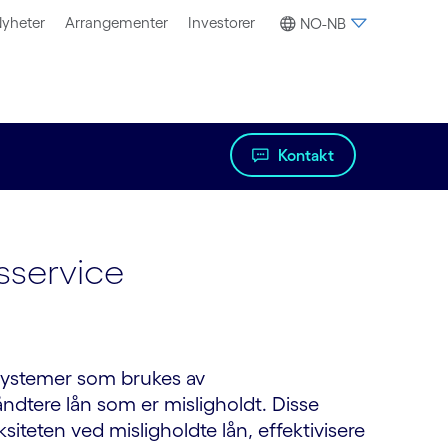
yheter
Arrangementer
Investorer
NO-NB
Kontakt
sservice
g systemer som brukes av
 håndtere lån som er misligholdt. Disse
siteten ved misligholdte lån, effektivisere