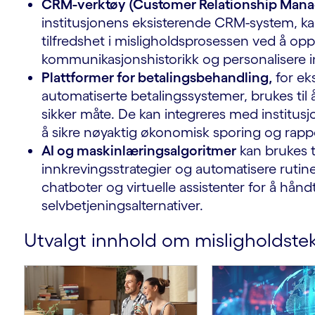
CRM-verktøy (Customer Relationship Man
institusjonens eksisterende CRM-system, k
tilfredshet i misligholdsprosessen ved å oppr
kommunikasjonshistorikk og personalisere i
Plattformer for betalingsbehandling,
for ek
automatiserte betalingssystemer, brukes til
sikker måte. De kan integreres med institu
å sikre nøyaktig økonomisk sporing og rapp
AI og maskinlæringsalgoritmer
kan brukes ti
innkrevingsstrategier og automatisere rutine
chatboter og virtuelle assistenter for å hånd
g
selvbetjeningsalternativer.
Utvalgt innhold om misligholdste