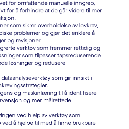
et for omfattende manuelle inngrep,
t for å forhindre at de går videre til mer
ksjon.
er som sikrer overholdelse av lovkrav,
idiske problemer og gjør det enklere å
r og revisjoner.
rerte verktøy som fremmer rettidig og
løsninger som tilpasser tapsreduserende
nede løsninger og redusere
 dataanalyseverktøy som gir innsikt i
nkrevingsstrategier.
igens og maskinlæring til å identifisere
ntervensjon og mer målrettede
ingen ved hjelp av verktøy som
p ved å hjelpe til med å finne brukbare