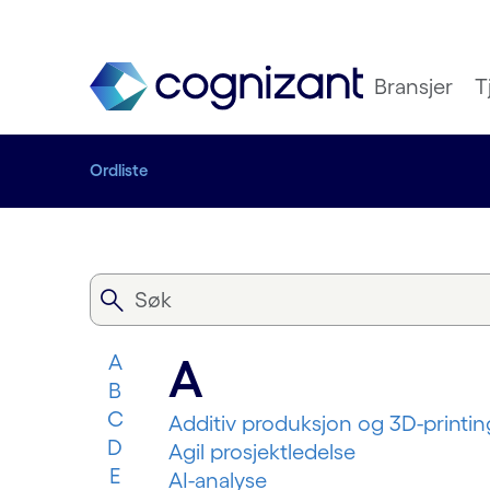
Bransjer
T
Ordliste
A
A
B
C
Additiv produksjon og 3D-printin
D
Agil prosjektledelse
E
AI-analyse