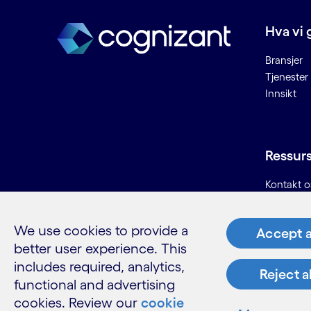
Eldre kjernesystemer innen
Hva vi 
bankbransjen
Embedded engineering
Bransjer
Energistyring
Tjenester
Enhetlig enhetsadministrasjon
Innsikt
Enterprise Resource Planning
(ERP)
Evolusjonær algoritme
Ressur
Evolusjonær
beregning/evolusjonær AI
Kontakt o
Karriere
F
Informasjo
We use cookies to provide a
Accept a
Ordliste
better user experience. This
Fjernsamarbeid
includes required, analytics,
Forretningsanalyse
Reject a
functional and advertising
Forretningsmodernisering
cookies. Review our
cookie
Forretningsprosess som en
LinkedIn
Twitter
Facebook
Instagram
YouTube