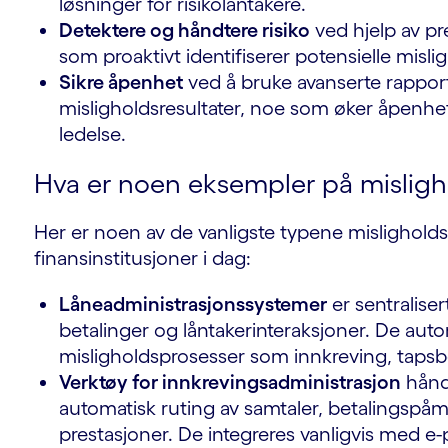
løsninger for risikolåntakere.
Detektere og håndtere risiko
ved hjelp av pr
som proaktivt identifiserer potensielle misli
Sikre åpenhet
ved å bruke avanserte rapporte
misligholdsresultater, noe som øker åpenhet
ledelse.
Hva er noen eksempler på misligh
Her er noen av de vanligste typene mislighold
finansinstitusjoner i dag:
Låneadministrasjonssystemer
er sentraliser
betalinger og låntakerinteraksjoner. De auto
misligholdsprosesser som innkreving, taps
Verktøy for innkrevingsadministrasjon
håndt
automatisk ruting av samtaler, betalingspåm
prestasjoner. De integreres vanligvis med e-