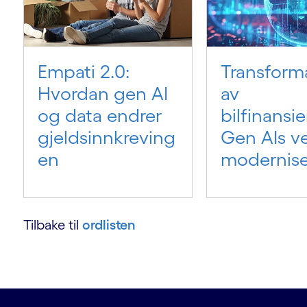
Empati 2.0:
Transform
Hvordan gen AI
av
og data endrer
bilfinansie
gjeldsinnkreving
Gen AIs vei
en
modernise
Tilbake til
ordlisten