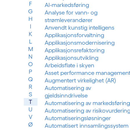
F
AI-markedsføring
G
Analyse for vann- og
H
strømleverandører
I
Anvendt kunstig intelligens
K
Applikasjonsforvaltning
L
Applikasjonsmodernisering
M
Applikasjonsrefaktoring
N
Applikasjonsutvikling
O
Arbeidsflate i skyen
P
Asset performance managemen
Q
Augmentert virkelighet (AR)
R
Automatisering av
S
gjeldsinndrivelse
T
Automatisering av markedsføring
U
Automatisering av risikovurderin
V
Automatiseringsløsninger
Ø
Automatisert innsamlingssystem