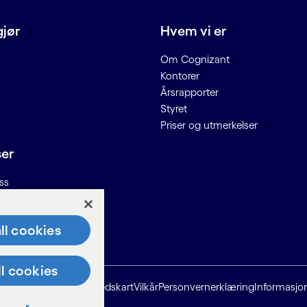
gjør
Hvem vi er
Om Cognizant
Kontorer
Årsrapporter
Styret
Priser og utmerkelser
ser
ss
n til leverandører
ll cookies
ll cookies
Nettstedskart
Vilkår
Personvernerklæring
Informasjo