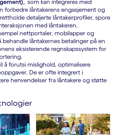
agement),
som kan integreres med
an forbedre låntakerens engasjement og
ettholde detaljerte låntakerprofiler, spore
nteraksjonen med låntakeren.
sempel nettportaler, mobilapper og
 å behandle låntakernes betalinger på en
sjonens eksisterende regnskapssystem for
ortering.
l å forutsi mislighold, optimalisere
oppgaver. De er ofte integrert i
tere henvendelser fra låntakere og støtte
knologier