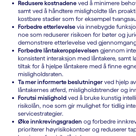
Redusere kostnadene
ved å minimere behov
samt ved å håndtere misligholdte lån proaktiv
kostbare stadier som for eksempel tvangsau
Forbedre etterlevelse
via innebygde funksjon
noe som reduserer risikoen for bøter og jur
demonstrere etterlevelse ved gjennomgange
Forbedre låntakeropplevelsen
gjennom integ
konsistent interaksjon med låntakere, samt 
tiltak for å hjelpe låntakere med å finne eg
misligholdsraten.
Ta mer informerte beslutninger
ved hjelp av
låntakernes atferd, misligholdstrender og in
Forutsi mislighold
ved å bruke kunstig intell
risikolån, noe som gir mulighet for tidlig i
servicestrategier.
Øke innkrevingsgraden
og forbedre innkrev
prioriterer høyrisikokontoer og reduserer ta