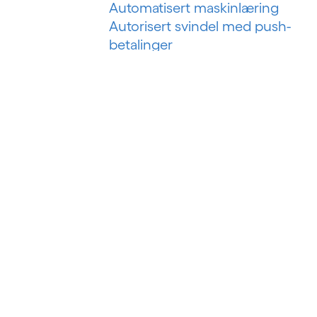
Automatisert maskinlæring
Autorisert svindel med push-
betalinger
B
Bankteknologiske løsninger
Bankvirksomhet som en tjeneste
Bankvirksomhet som plattform
Betalingssvindel i sanntid
Big data
Big data-analyse
Business intelligence
Byggstyringssystem
Byggteknologi
Bygningsanalyser
BYOD (Ta med din egen enhet)