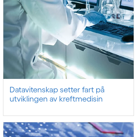
Datavitenskap setter fart på
utviklingen av kreftmedisin