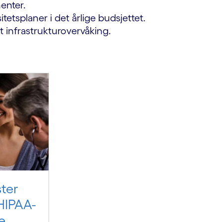
enter.
etsplaner i det årlige budsjettet.
t infrastrukturovervåking.
ter
HIPAA-
e