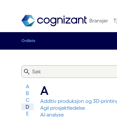
Bransjer
T
Ordliste
A
A
B
C
Additiv produksjon og 3D-printin
D
Agil prosjektledelse
E
AI-analyse