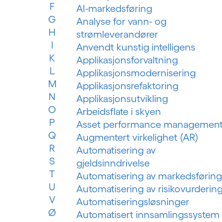
F
AI-markedsføring
G
Analyse for vann- og
H
strømleverandører
I
Anvendt kunstig intelligens
K
Applikasjonsforvaltning
L
Applikasjonsmodernisering
M
Applikasjonsrefaktoring
N
Applikasjonsutvikling
O
Arbeidsflate i skyen
P
Asset performance managemen
Q
Augmentert virkelighet (AR)
R
Automatisering av
S
gjeldsinndrivelse
T
Automatisering av markedsføring
U
Automatisering av risikovurderin
V
Automatiseringsløsninger
Ø
Automatisert innsamlingssystem