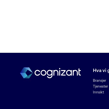
C
Chatbots
Cloud deployment
Cloud managed services
Connected Places
Cybersikkerhet
D
Data lake
Hva vi 
Data som kan ødelegges
Bransjer
Dataetikk
Tjenester
Datahygiene
Innsikt
Datainntak
Datamigrering
Dataplattform