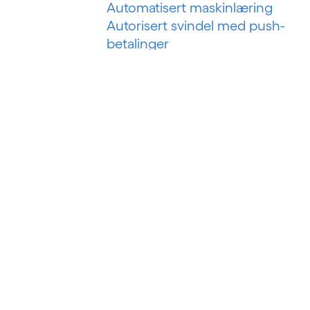
Automatisert maskinlæring
Autorisert svindel med push-
betalinger
B
Bankteknologiske løsninger
Bankvirksomhet som en tjeneste
Bankvirksomhet som plattform
Betalingssvindel i sanntid
Big data
Big data-analyse
Business intelligence
Byggstyringssystem
Byggteknologi
Bygningsanalyser
BYOD (Ta med din egen enhet)