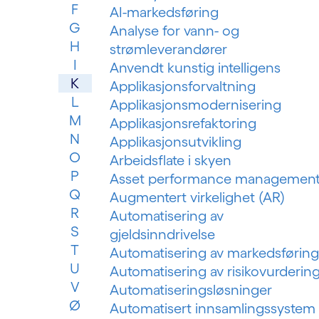
F
AI-markedsføring
G
Analyse for vann- og
H
strømleverandører
I
Anvendt kunstig intelligens
K
Applikasjonsforvaltning
L
Applikasjonsmodernisering
M
Applikasjonsrefaktoring
N
Applikasjonsutvikling
O
Arbeidsflate i skyen
P
Asset performance managemen
Q
Augmentert virkelighet (AR)
R
Automatisering av
S
gjeldsinndrivelse
T
Automatisering av markedsføring
U
Automatisering av risikovurderin
V
Automatiseringsløsninger
Ø
Automatisert innsamlingssystem