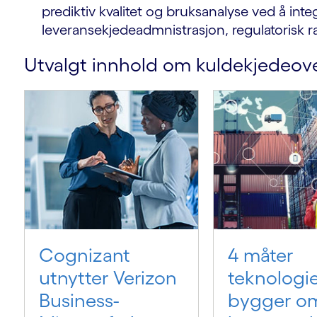
prediktiv kvalitet og bruksanalyse ved å in
leveransekjedeadmnistrasjon, regulatorisk r
Utvalgt innhold om kuldekjedeov
Cognizant
4 måter
utnytter Verizon
teknologi
Business-
bygger o