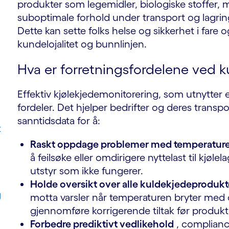
produkter som legemidler, biologiske stoffer, m
suboptimale forhold under transport og lagrin
Dette kan sette folks helse og sikkerhet i fare
kundelojalitet og bunnlinjen.
Hva er forretningsfordelene ved 
Effektiv kjølekjedemonitorering, som utnytter e
fordeler. Det hjelper bedrifter og deres transpor
sanntidsdata for å:
t
Raskt oppdage problemer med temperaturen
å feilsøke eller omdirigere nyttelast til kjøl
utstyr som ikke fungerer.
Holde oversikt over alle kuldekjedeprodukte
g
motta varsler når temperaturen bryter med 
gjennomføre korrigerende tiltak før produk
Forbedre prediktivt vedlikehold
, compliance