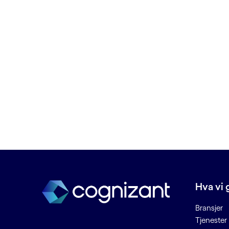
C
Chatbots
Cloud deployment
Cloud managed services
Connected Places
Cybersikkerhet
D
Data lake
Data som kan ødelegges
Dataetikk
Datahygiene
Hva vi 
Datainntak
Bransjer
Datamigrering
Tjenester
Dataplattform