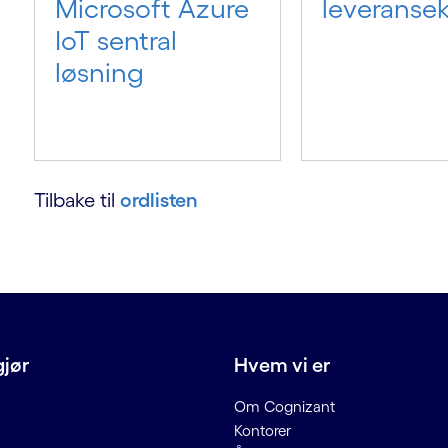
Microsoft Azure
leveranse
IoT sentral
løsning
Tilbake til
ordlisten
gjør
Hvem vi er
Om Cognizant
Kontorer