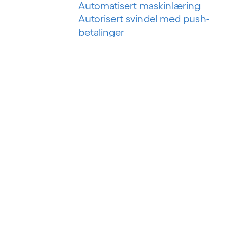
Automatisert maskinlæring
Autorisert svindel med push-
betalinger
B
Bankteknologiske løsninger
Bankvirksomhet som en tjeneste
Bankvirksomhet som plattform
Betalingssvindel i sanntid
Big data
Big data-analyse
Business intelligence
Byggstyringssystem
Byggteknologi
Bygningsanalyser
BYOD (Ta med din egen enhet)