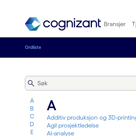
Bransjer
T
Ordliste
A
A
B
C
Additiv produksjon og 3D-printin
D
Agil prosjektledelse
E
AI-analyse