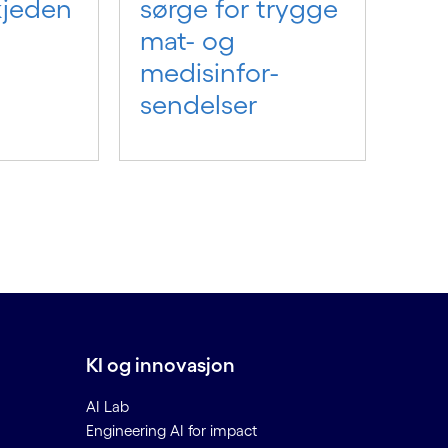
kjeden
sørge for trygge
mat- og
medisinfor­
sendelser
KI og innovasjon
AI Lab
Engineering AI for impact