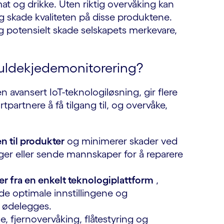
at og drikke. Uten riktig overvåking kan
g skade kvaliteten på disse produktene.
 og potensielt skade selskapets merkevare,
kuldekjedemonitorering?
n avansert IoT-teknologiløsning, gir flere
tpartnere å få tilgang til, og overvåke,
 til produkter
og minimerer skader ved
elager eller sende mannskaper for å reparere
r fra en enkelt teknologiplattform
,
de optimale innstillingene og
t ødelegges.
, fjernovervåking, flåtestyring og