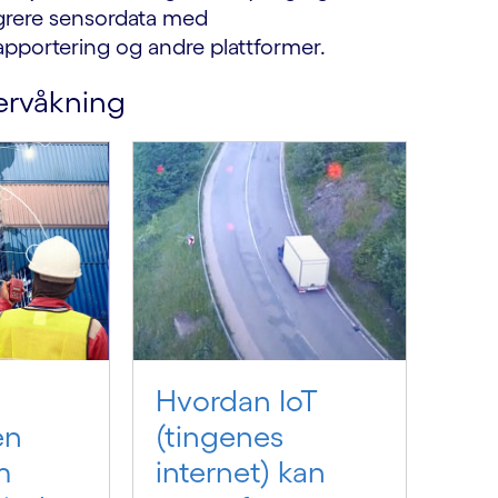
tegrere sensordata med
apportering og andre plattformer.
ervåkning
Hvordan IoT
en
(tingenes
m
internet) kan