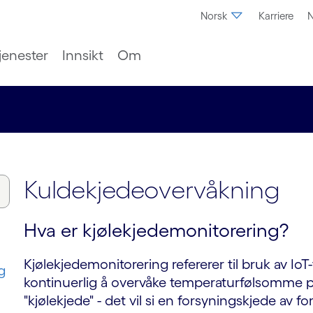
Norsk
Karriere
N
jenester
Innsikt
Om
Kuldekjedeovervåkning
Hva er kjølekjedemonitorering?
Kjølekjedemonitorering refererer til bruk av IoT
g
kontinuerlig å overvåke temperaturfølsomme p
"kjølekjede" - det vil si en forsyningskjede av