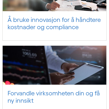
Å bruke innovasjon for å håndtere
kostnader og compliance
Forvandle virksomheten din og få
ny innsikt