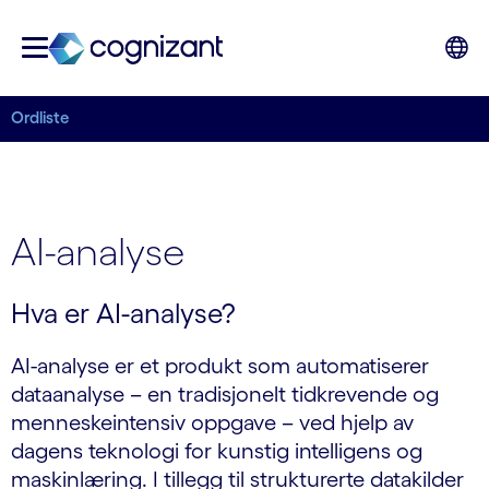
Ordliste
AI-analyse
Hva er AI-analyse?
AI-analyse er et produkt som automatiserer
dataanalyse – en tradisjonelt tidkrevende og
menneskeintensiv oppgave – ved hjelp av
dagens teknologi for kunstig intelligens og
maskinlæring. I tillegg til strukturerte datakilder