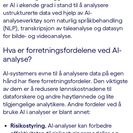
er AI i økende grad i stand til å analysere
ustrukturerte data ved hjelp av AI-
analyseverktøy som naturlig språkbehandling
(NLP), transkripsjon av taleanalyse og datasyn
for bilde- og videoanalyse.
Hva er forretningsfordelene ved AI-
analyse?
AI-systemers evne til å analysere data på egen
hånd har flere forretningsfordeler. Den viktigste
av dem er å redusere lønnskostnadene til
dataforskere og andre høytlønnede og lite
tilgjengelige analytikere. Andre fordeler ved å
bruke AI i analyser er blant annet:
Risikostyring.
AI-analyser kan forbedre