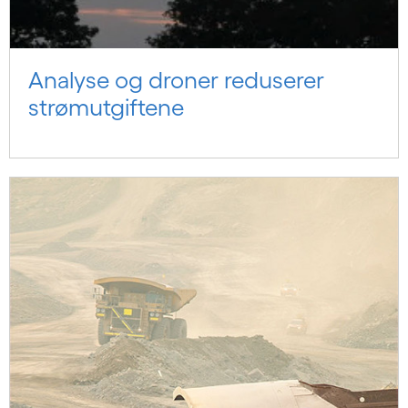
Analyse og droner reduserer
strømutgiftene