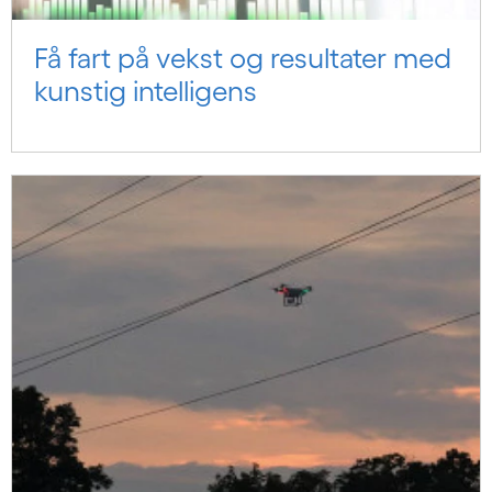
Få fart på vekst og resultater med
kunstig intelligens