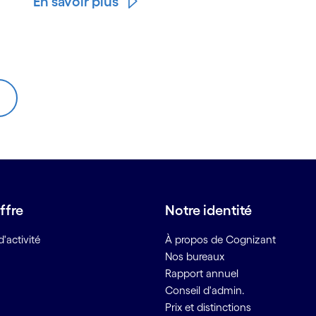
En savoir plus
ffre
Notre identité
'activité
À propos de Cognizant
Nos bureaux
Rapport annuel
Conseil d'admin.
Prix et distinctions