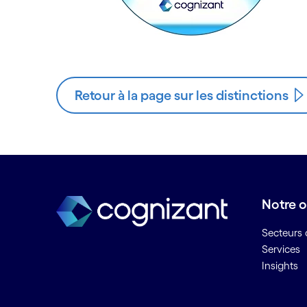
Retour à la page sur les distinctions
Notre o
Secteurs d
Services
Insights