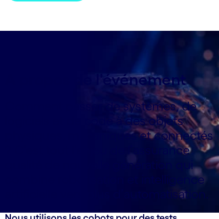
A propos de l'événement
Comment passer de systèmes, de
logiciels et de code à des objets
physiques, mécaniques et connectés
? C’est tout l’enjeu de l’assurance
qualité de nouvelle génération qui
combine robotisation et intelligence
artificielle vers plus d’automatisation.
Nous utilisons les cobots pour des tests