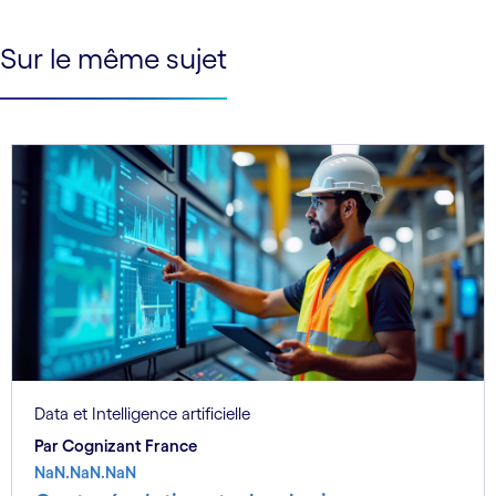
See less
Sur le même sujet
See more
Data et Intelligence artificielle
Par Cognizant France
NaN.NaN.NaN