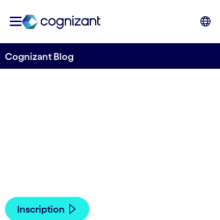
Cognizant Blog
Robotique & IA : l’assurance
qualité nouvelle génération
Rejoignez-nous le 6 juin prochain dans les
bureaux de Cognizant France pour voir
comment l'assurance qualité peut vous aider à
réunir les mondes physiques et numériques.
Inscription