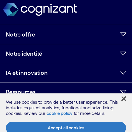
Notre offre
Notre identité
IA et innovation
Ressources
We use cookies to provide a better user experience. This
includes required, analytics, functional and advertising
cookies. Review our
cookie policy
for more details.
LinkedIn
Twitter
Facebook
Instagram
Youtube
Plan du site
Accept all cookies
Conditions