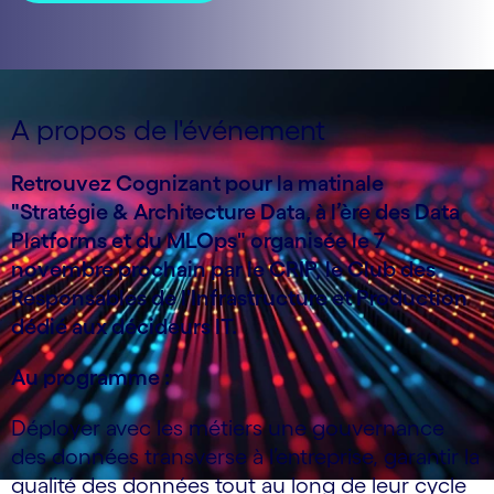
A propos de l'événement
Retrouvez Cognizant pour la matinale
"Stratégie & Architecture Data, à l’ère des Data
Platforms et du MLOps" organisée le 7
novembre prochain par le CRIP, le Club des
Responsables de l'Infrastructure et Production
dédié aux d
écideurs IT.
Au programme :
Déployer avec les métiers une gouvernance
des données transverse à l’entreprise, garantir la
qualité des données tout au long de leur cycle