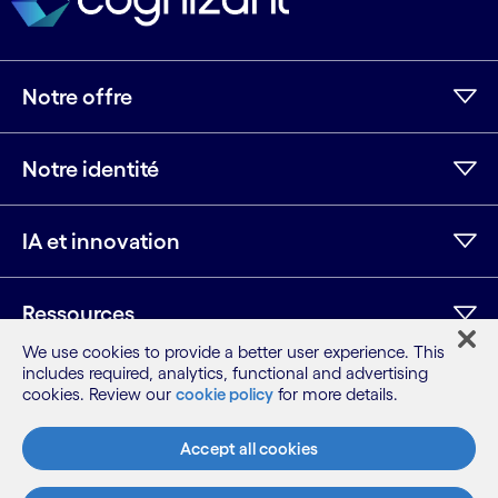
Notre offre
Notre identité
IA et innovation
Ressources
We use cookies to provide a better user experience. This
includes required, analytics, functional and advertising
cookies. Review our
cookie policy
for more details.
LinkedIn
Twitter
Facebook
Instagram
Youtube
Plan du site
Accept all cookies
Conditions
Avis de confidentialité