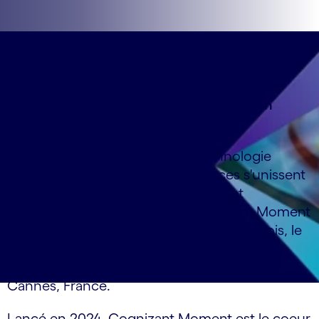
A propos de l'événement
L'IA prend le devant de la scène : direction
Cannes Lions 2025 !
La frontière entre créativité et technologie
s'efface ; aujourd'hui ces deux forces s'unissent
pour façonner des experiences client
inoubliables. C'est pourquoi Cognizant Moment
est fier de sponsoriser, pour la première fois, le
Festival International de la Créativité Cannes
Lions 2025 qui se tiendra du 16 au 20 juin à
Cannes, France.
Lancé en 2024, Cognizant Moment est le coeur