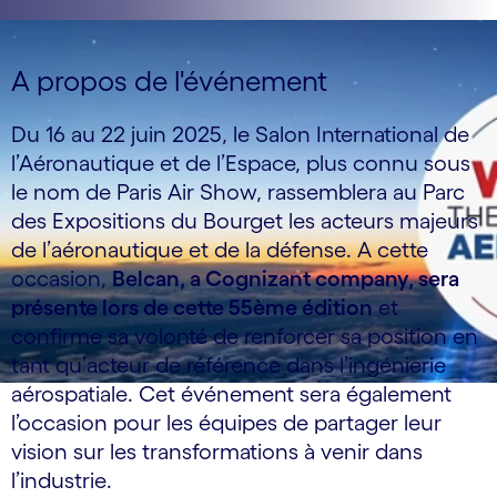
A propos de l'événement
Du 16 au 22 juin 2025, le Salon International de
l’Aéronautique et de l’Espace, plus connu sous
le nom de Paris Air Show, rassemblera au Parc
des Expositions du Bourget les acteurs majeurs
de l’aéronautique et de la défense. A cette
occasion,
Belcan, a Cognizant company, sera
présente lors de cette 55ème édition
et
confirme sa volonté de renforcer sa position en
tant qu’acteur de référence dans l’ingénierie
aérospatiale. Cet événement sera également
l’occasion pour les équipes de partager leur
vision sur les transformations à venir dans
l’industrie.