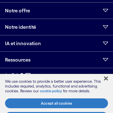
Notre offre
Notre identité
IA et innovation
Ressources
LinkedIn
Twitter
Facebook
Instagram
Youtube
We use cookies to provide a better user experience. This
includes required, analytics, functional and advertising
Plan du site
cookies. Review our
cookie policy
for more details.
Conditions
Avis de confidentialité
Accept all cookies
Politique relative aux cookies