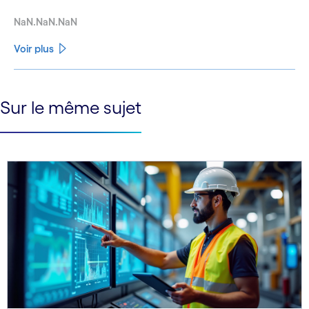
NaN.NaN.NaN
Voir plus
See less
Sur le même sujet
See more