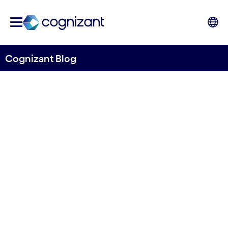
Cognizant Blog
Quels sont les enjeux de la
création d’expériences
connectées ? Retour sur le
MuleSoft Summit France
2021