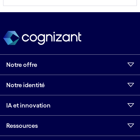
Voir moins
Voir plus
Notre offre
Notre identité
IA et innovation
Ressources