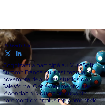
par Frédéric Zert
22 novembre 2021
Partager l'article
Cognizant a participé au MuleSoft
Summit France qui s’est tenu le 16
novembre depuis les studios de
Salesforce. Cet événement virtuel
répondait à la question suivante :
comment créer plus rapidement de