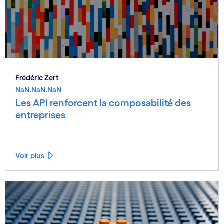
Frédéric Zert
NaN.NaN.NaN
Les API renforcent la composabilité des
entreprises
Voir plus