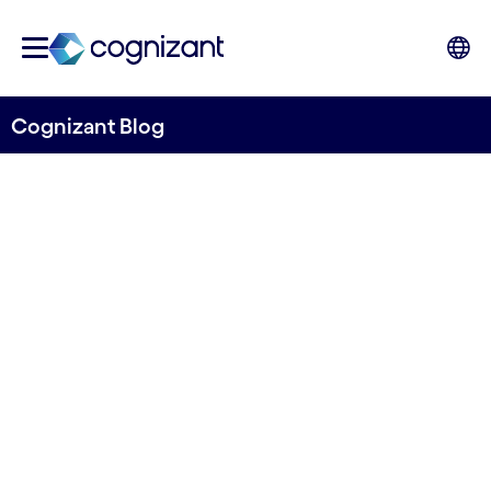
Cognizant Blog
Les trois tendances en
investissements
technologiques
par Cognizant France
29 novembre 2022