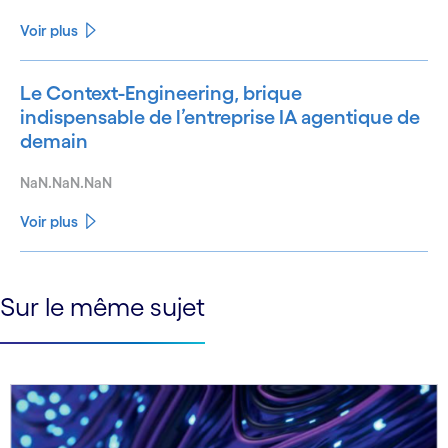
Voir plus
Le Context-Engineering, brique
indispensable de l’entreprise IA agentique de
demain
NaN.NaN.NaN
Voir plus
See less
Sur le même sujet
See more