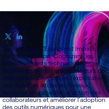
Partager l'article
Selon l'étude d'Economist Impact
commanditée par Cognizant, les
investissements technologiques se
focalisent sur trois enjeux majeurs de
l’entreprise : développer l’exploitation
des données à tous les niveaux,
renforcer les capacités d’action des
collaborateurs et améliorer l’adoption
des outils numériques pour une