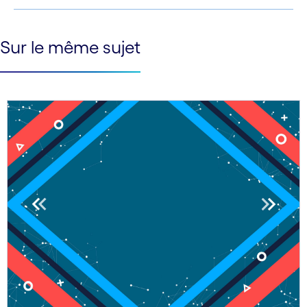
See less
Sur le même sujet
See more