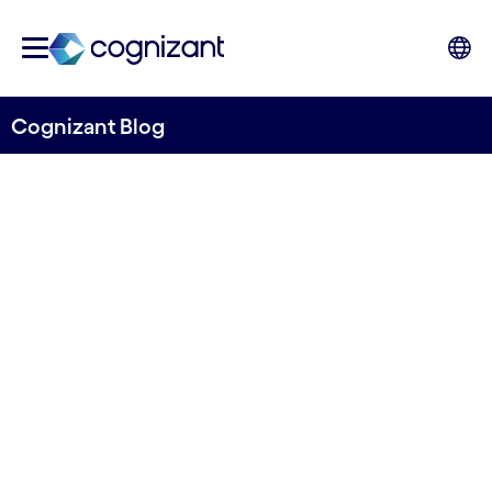
Cognizant Blog
Les approches data dans le
secteur de l’assurance en
France
par Johan Domange
8 octobre 2021