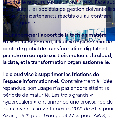
favorisé le recours aux solutions cloud. Face aux
contraintes, les sociétés de gestion doivent-elles
choisir des partenariats réactifs ou au contraire
stratégiques ?
Pour apprécier l’apport de la tech en matière
d’asset management, il faut se replacer dans le
contexte global de transformation digitale et
prendre en compte ses trois moteurs : le cloud,
la data, et la transformation organisationnelle.
L
e cloud vise à supprimer les frictions de
l’espace informationnel.
Contrairement à l’idée
répandue, son usage n’a pas encore atteint sa
période de maturité. Les trois grands «
hyperscalers » ont annoncé une croissance de
leurs revenus au 2e trimestre 2021 de 51 % pour
Azure, 54 % pour Google et 37 % pour AWS, le