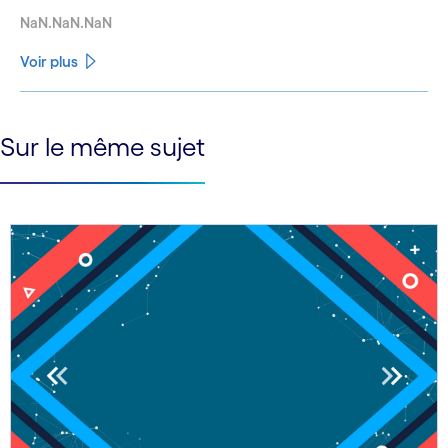
NaN.NaN.NaN
Voir plus
See less
Sur le même sujet
See more