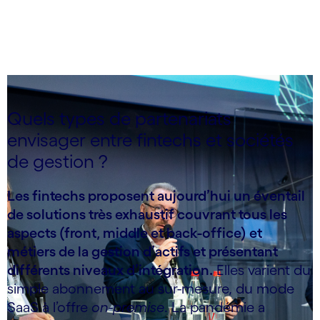
carousel ends
Quels types de partenariats
envisager entre fintechs et sociétés
de gestion ?
Les fintechs proposent aujourd’hui un éventail
de solutions très exhaustif couvrant tous les
aspects (front, middle et back-office) et
métiers de la gestion d’actifs et présentant
différents niveaux d’intégration.
Elles varient du
simple abonnement au sur-mesure, du mode
SaaS à l’offre
on-premise
. La pandémie a