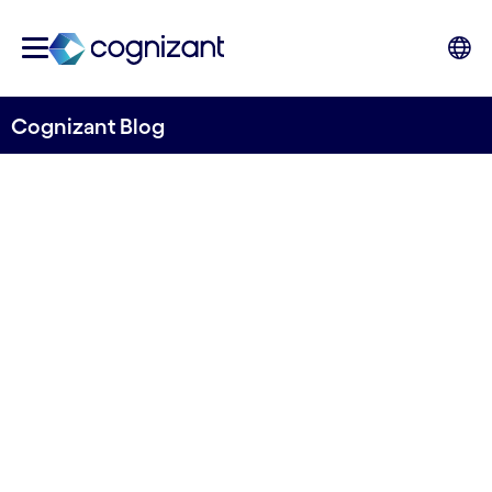
Cognizant Blog
Le data management pour
les sociétés de gestion
d'actifs
par Olivier Mallet
4 novembre 2021