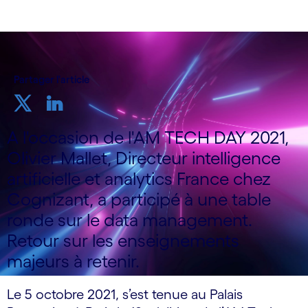
Partager l'article
A l'occasion de l'AM TECH DAY 2021,
Olivier Mallet, Directeur intelligence
artificielle et analytics France chez
Cognizant, a participé à une table
ronde sur le data management.
Retour sur les enseignements
majeurs à retenir.
Le 5 octobre 2021, s’est tenue au Palais