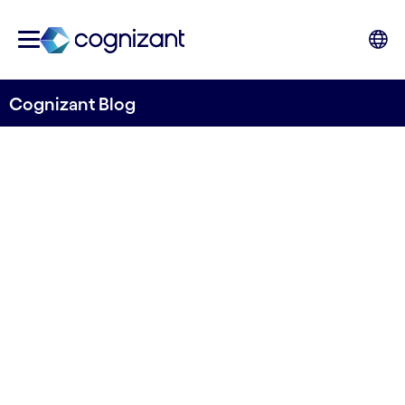
Cognizant Blog
L’industrie « sans contact »,
nouvel horizon de l’Industrie
4.0 ?
par Cognizant France
18 mars 2021