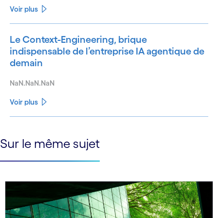
Voir plus
Le Context-Engineering, brique
indispensable de l’entreprise IA agentique de
demain
NaN.NaN.NaN
Voir plus
See less
Sur le même sujet
See more