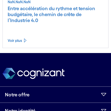
NaN.NaN.NaN
Entre accélération du rythme et tension
budgétaire, le chemin de crête de
l’Industrie 4.0
Voir plus
Voir moins
Voir plus
Notre offre
Notre identité