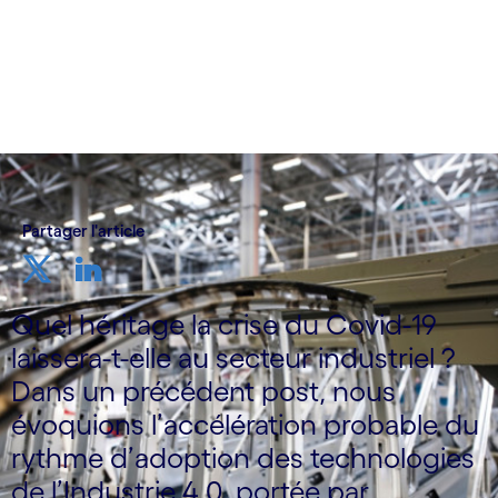
Partager l'article
Quel héritage la crise du Covid-19
laissera-t-elle au secteur industriel ?
Dans un précédent post, nous
évoquions l’accélération probable du
rythme d’adoption des technologies
de l’Industrie 4.0, portée par