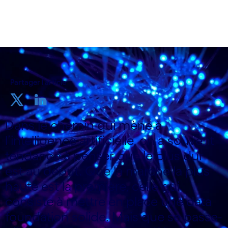
Partager l'article
Dans le chemin qui mène à
l’intelligence artificielle, on a souvent
tendance à penser que le plus dur
est au début. Que la marche la plus
haute est la première, celle qui
consiste à mettre en place une data
foundation solide. Mais que se passe-