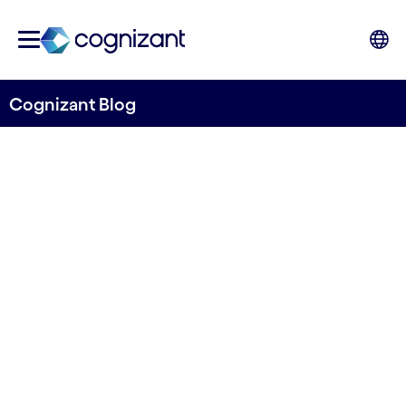
Cognizant Blog
IA débutante : petits
problèmes, IA mature :
grands problèmes ?
par Olivier Mallet
10 mars 2021