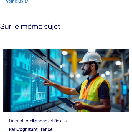
Voir plus
See less
Sur le même sujet
See more
Data et Intelligence artificielle
Par Cognizant France