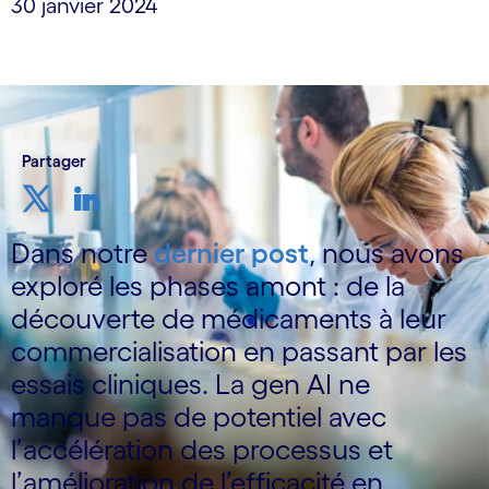
30 janvier 2024
Partager
Dans notre
dernier post
, nous avons
exploré les phases amont : de la
découverte de médicaments à leur
commercialisation en passant par les
essais cliniques. La gen AI ne
manque pas de potentiel avec
l’accélération des processus et
l’amélioration de l’efficacité en