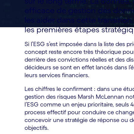
sur le long terme. La donnée,
efficace de gestion des donné
les aider dans cette transition
les premières étapes stratég
Si l’ESG s’est imposée dans la liste des pr
concept reste encore très théorique pour l
derrière des convictions réelles et des d
décideurs se sont en effet lancés dans l’
leurs services financiers.
Les chiffres le confirment : dans une ét
gestion des risques Marsh McLennan notai
l’ESG comme un enjeu prioritaire, seuls 4
process effectif pour conduire ce changeme
concevoir une stratégie de réponse ou de
objectifs.