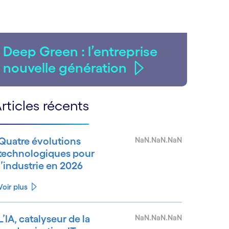
Deep Green : l’entreprise
nouvelle génération
rticles récents
Quatre évolutions
NaN.NaN.NaN
technologiques pour
l’industrie en 2026
Voir plus
L’IA, catalyseur de la
NaN.NaN.NaN