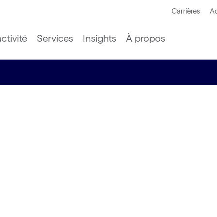
Carrières
Ac
ctivité
Services
Insights
À propos
s les
s : par où