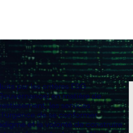
its par les critères ESG
 Gouvernance) en matière de
vestissement, les services
e l’urgence de se conformer
digme et la volonté de construire