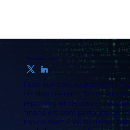
par Cognizant France
25 avril 2023
Partager l'article
Face aux bouleversements indu
(Environnement, Social et de
reporting et de décisions d’in
financiers sont partagés entr
rapidement à ce nouveau para