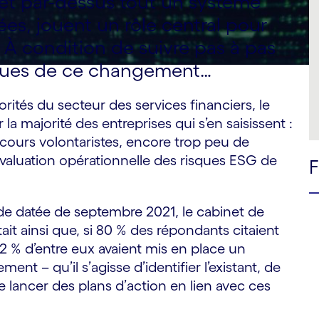
 et par-dessus tout un système
es, jouent un rôle central pour
. À condition de suivre pas à pas
iques de ce changement…
iorités du secteur des services financiers, le
a majorité des entreprises qui s’en saisissent :
iscours volontaristes, encore trop peu de
évaluation opérationnelle des risques ESG de
ude datée de septembre 2021, le cabinet de
t ainsi que, si 80 % des répondants citaient
2 % d’entre eux avaient mis en place un
nt – qu’il s’agisse d’identifier l’existant, de
 lancer des plans d’action en lien avec ces