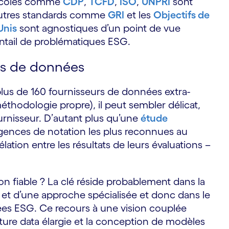
otocoles comme
CDP
,
TCFD
,
ISO
,
UNPRI
sont
’autres standards comme
GRI
et les
Objectifs de
Unis
sont agnostiques d’un point de vue
entail de problématiques ESG.
urs de données
(plus de 160 fournisseurs de données extra-
 méthodologie propre), il peut sembler délicat,
ournisseur. D’autant plus qu’une
étude
agences de notation les plus reconnues au
lation entre les résultats de leurs évaluations –
n fiable ? La clé réside probablement dans la
et d’une approche spécialisée et donc dans le
ées ESG. Ce recours à une vision couplée
ture data élargie et la conception de modèles