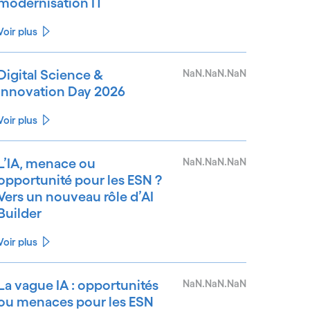
modernisation IT
Voir plus
Digital Science &
NaN.NaN.NaN
Innovation Day 2026
Voir plus
L’IA, menace ou
NaN.NaN.NaN
opportunité pour les ESN ?
Vers un nouveau rôle d’AI
Builder
Voir plus
La vague IA : opportunités
NaN.NaN.NaN
ou menaces pour les ESN