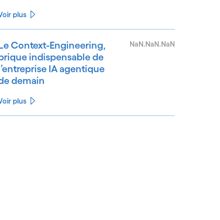
Voir plus
Le Context-Engineering,
NaN.NaN.NaN
brique indispensable de
l’entreprise IA agentique
de demain
Voir plus
See less
ee more