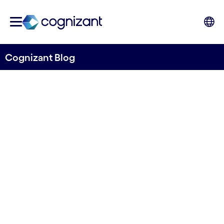
Cognizant Blog
Décryptage du Salesforce
World Tour Paris 2022
par Cognizant France
21 avril 2022