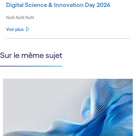
Digital Science & Innovation Day 2026
NaN.NaN.NaN
Voir plus
See less
Sur le même sujet
See more