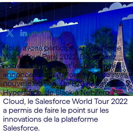
Partager l'article
Nous avons participé au Salesforce
World Tour Paris 2022. Découvrez
notre décryptage et les principales
annonces à retenir lors de cette
nouvelle édition. De B2B commerce à
Hyperforce, de Slack à Net Zero
Cloud, le Salesforce World Tour 2022
a permis de faire le point sur les
innovations de la plateforme
Salesforce.