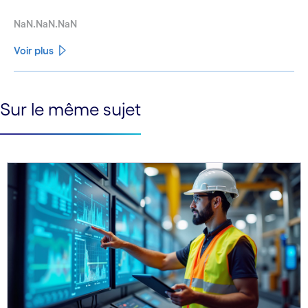
NaN.NaN.NaN
Voir plus
See less
Sur le même sujet
See more