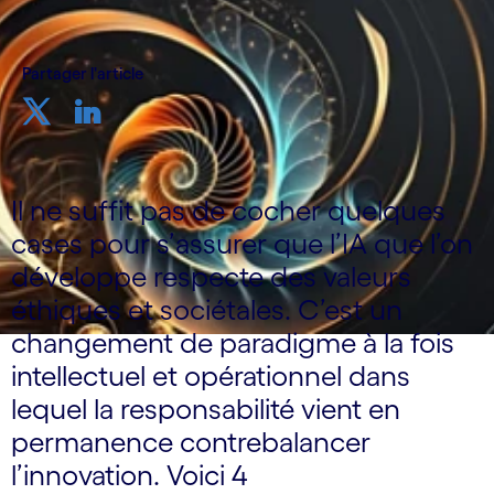
Partager l'article
Il ne suffit pas de cocher quelques
cases pour s’assurer que l’IA que l’on
développe respecte des valeurs
éthiques et sociétales. C’est un
changement de paradigme à la fois
intellectuel et opérationnel dans
lequel la responsabilité vient en
permanence contrebalancer
l’innovation. Voici 4