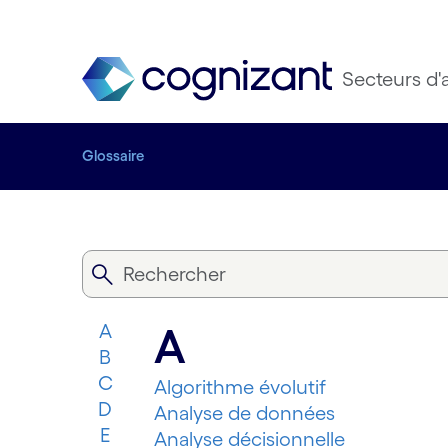
Secteurs d'a
Glossaire
A
A
B
C
Algorithme évolutif
D
Analyse de données
E
Analyse décisionnelle