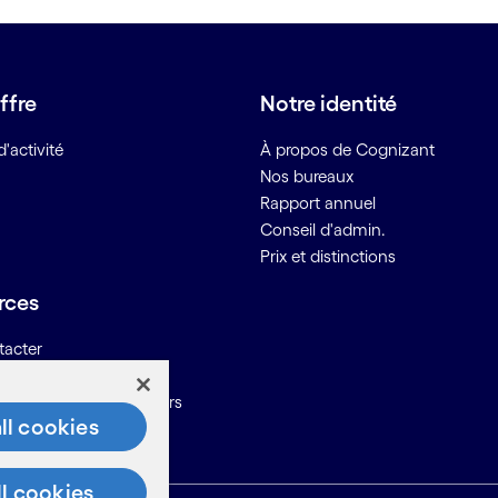
ffre
Notre identité
'activité
À propos de Cognizant
Nos bureaux
Rapport annuel
Conseil d'admin.
Prix et distinctions
rces
tacter
ons pour les fournisseurs
ll cookies
ll cookies