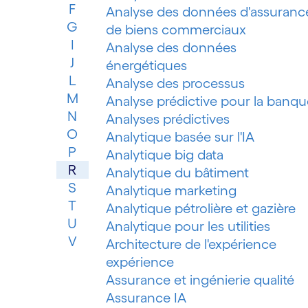
F
Analyse des données d'assuranc
G
de biens commerciaux
I
Analyse des données
J
énergétiques
L
Analyse des processus
M
Analyse prédictive pour la banqu
N
Analyses prédictives
O
Analytique basée sur l'IA
P
Analytique big data
R
Analytique du bâtiment
S
Analytique marketing
T
Analytique pétrolière et gazière
U
Analytique pour les utilities
V
Architecture de l'expérience
expérience
Assurance et ingénierie qualité
Assurance IA