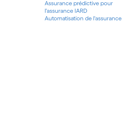
Assurance prédictive pour
l'assurance IARD
Automatisation de l'assurance
IARD
Automatisation de l'évaluation de
risques
Automatisation des processus
Automatisation du marketing
Automatisation du pétrole et du
gaz
Automatisation du recouvrement
de créances
Automatisation intelligente
Automatisation intelligente des
processus
Automatisation robotisée des
processus (RPA)