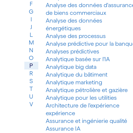
F
Analyse des données d'assuranc
G
de biens commerciaux
I
Analyse des données
J
énergétiques
L
Analyse des processus
M
Analyse prédictive pour la banqu
N
Analyses prédictives
O
Analytique basée sur l'IA
P
Analytique big data
R
Analytique du bâtiment
S
Analytique marketing
T
Analytique pétrolière et gazière
U
Analytique pour les utilities
V
Architecture de l'expérience
expérience
Assurance et ingénierie qualité
Assurance IA