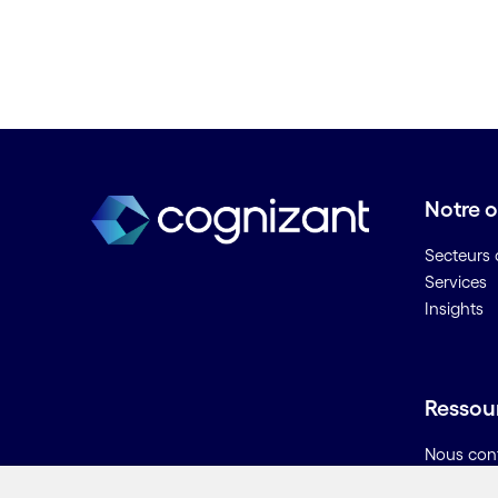
C
Calcul évolutif / IA évolutive
Cartographie des processus
Centre d'assistance
Centre de contacts numérique
Chaîne logistique du pétrole et
Notre o
du gaz
Champ pétrolier numérique
Secteurs d
Chatbots ou robots
Services
Insights
conversationnels
Cloud consulting
Cloud hybride
Cloud management
Ressou
Collaboration à distance
Nous con
Commerce omnicanal
Carrières
Compteurs intelligents