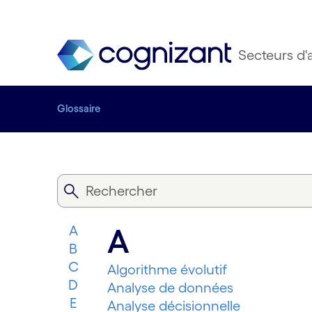
Secteurs d'a
Glossaire
A
A
B
C
Algorithme évolutif
D
Analyse de données
E
Analyse décisionnelle