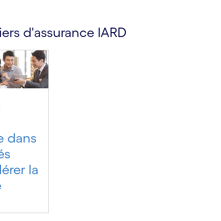
iers d'assurance IARD
a
e dans
és
érer la
e