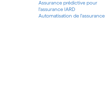
Assurance prédictive pour
l'assurance IARD
Automatisation de l'assurance
IARD
Automatisation de l'évaluation de
risques
Automatisation des processus
Automatisation du marketing
Automatisation du pétrole et du
gaz
Automatisation du recouvrement
de créances
Automatisation intelligente
Automatisation intelligente des
processus
Automatisation robotisée des
processus (RPA)