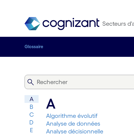
Secteurs d'a
Glossaire
A
A
B
C
Algorithme évolutif
D
Analyse de données
E
Analyse décisionnelle