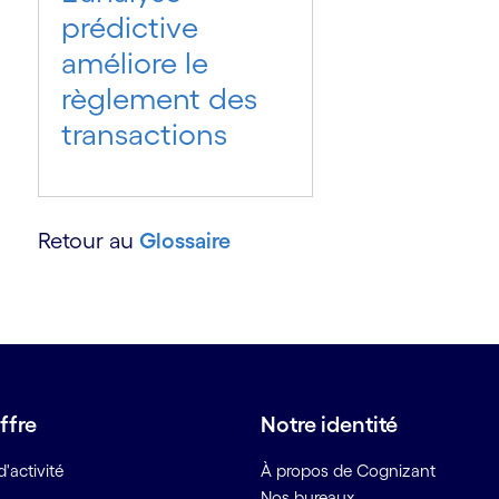
prédictive
améliore le
règlement des
transactions
Retour au
Glossaire
ffre
Notre identité
'activité
À propos de Cognizant
Nos bureaux