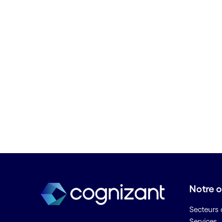
processus (RPA)
B
Banque de détail digitale
Banque digitale
Banque en tant que plateforme
(BaaP)
Banque en tant que service
(BaaS)
Bâtiment intelligent
Bâtiment sûr
Big data
Biométrie vocale bancaire
Business intelligence
Notre o
Business Process as a Service
(BPaaS)
Secteurs d
BYOD ou AVEC
Services