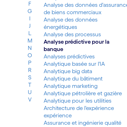
F
Analyse des données d'assuranc
G
de biens commerciaux
I
Analyse des données
J
énergétiques
L
Analyse des processus
M
Analyse prédictive pour la
N
banque
O
Analyses prédictives
P
Analytique basée sur l'IA
R
Analytique big data
S
Analytique du bâtiment
T
Analytique marketing
U
Analytique pétrolière et gazière
V
Analytique pour les utilities
Architecture de l'expérience
expérience
Assurance et ingénierie qualité