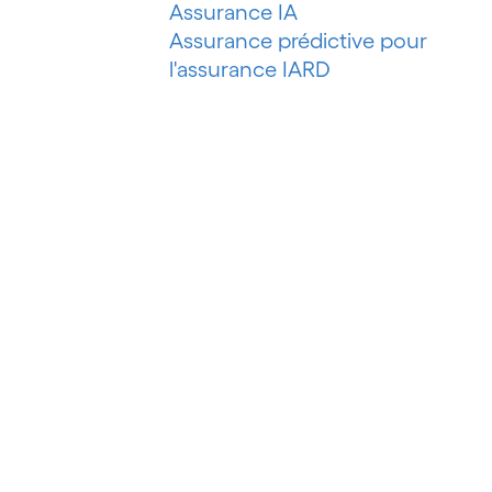
Assurance IA
Assurance prédictive pour
l'assurance IARD
Automatisation de l'assurance
IARD
Automatisation de l'évaluation de
risques
Automatisation des processus
Automatisation du marketing
Automatisation du pétrole et du
gaz
Automatisation du recouvrement
de créances
Automatisation intelligente
Automatisation intelligente des
processus
Automatisation robotisée des