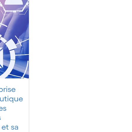
prise
utique
es
s
et sa