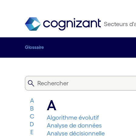
Secteurs d'a
Glossaire
A
A
B
C
Algorithme évolutif
D
Analyse de données
E
Analyse décisionnelle