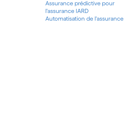
Assurance prédictive pour
l'assurance IARD
Automatisation de l'assurance
IARD
Automatisation de l'évaluation de
risques
Automatisation des processus
Automatisation du marketing
Automatisation du pétrole et du
gaz
Automatisation du recouvrement
de créances
Automatisation intelligente
Automatisation intelligente des
processus
Automatisation robotisée des
processus (RPA)