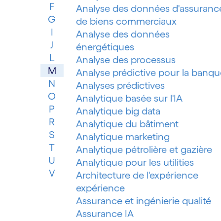
F
Analyse des données d'assuranc
G
de biens commerciaux
I
Analyse des données
J
énergétiques
L
Analyse des processus
M
Analyse prédictive pour la banqu
N
Analyses prédictives
O
Analytique basée sur l'IA
P
Analytique big data
R
Analytique du bâtiment
S
Analytique marketing
T
Analytique pétrolière et gazière
U
Analytique pour les utilities
V
Architecture de l'expérience
expérience
Assurance et ingénierie qualité
Assurance IA