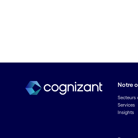
C
Calcul évolutif / IA évolutive
Cartographie des processus
Centre d'assistance
Centre de contacts numérique
Chaîne logistique du pétrole et
du gaz
Champ pétrolier numérique
Chatbots ou robots
Notre o
conversationnels
Cloud consulting
Secteurs d
Cloud hybride
Services
Cloud management
Insights
Collaboration à distance
Commerce omnicanal
Compteurs intelligents