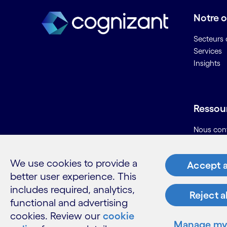
B
Notre o
Secteurs d
Banque de détail digitale
Services
Banque digitale
Insights
Banque en tant que plateforme
(BaaP)
Banque en tant que service
(BaaS)
Ressou
Bâtiment intelligent
Nous con
Bâtiment sûr
Carrières
Big data
Informati
Biométrie vocale bancaire
We use cookies to provide a
Accept a
Glossaire
Business intelligence
better user experience. This
Business Process as a Service
includes required, analytics,
Reject a
(BPaaS)
functional and advertising
BYOD ou AVEC
cookies. Review our
cookie
LinkedIn
Twitter
Facebook
Instagram
Youtube
Manage my 