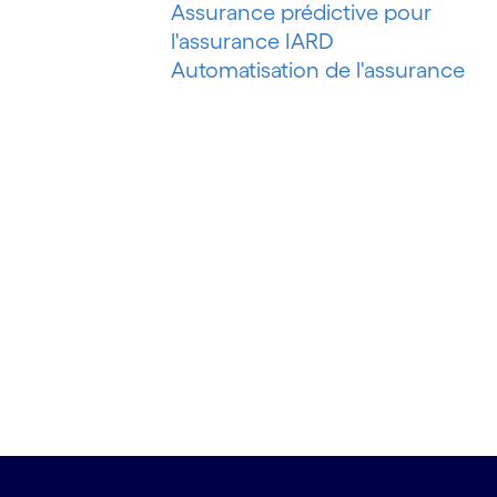
Assurance prédictive pour
l'assurance IARD
Automatisation de l'assurance
IARD
Automatisation de l'évaluation de
risques
Automatisation des processus
Automatisation du marketing
Automatisation du pétrole et du
gaz
Automatisation du recouvrement
de créances
Automatisation intelligente
Automatisation intelligente des
processus
Automatisation robotisée des
processus (RPA)