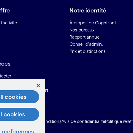
ffre
Notre identité
'activité
À propos de Cognizant
Nos bureaux
Rapport annuel
Conseil d'admin.
Prix et distinctions
rces
tacter
ons pour les fournisseurs
ll cookies
ll cookies
Plan du site
Conditions
Avis de confidentialité
Politique rela
preferences