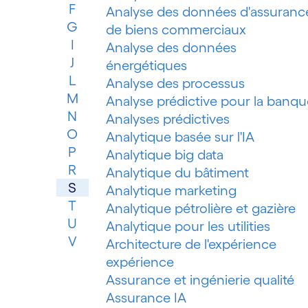
F
Analyse des données d'assuranc
G
de biens commerciaux
I
Analyse des données
J
énergétiques
L
Analyse des processus
M
Analyse prédictive pour la banqu
N
Analyses prédictives
O
Analytique basée sur l'IA
P
Analytique big data
R
Analytique du bâtiment
S
Analytique marketing
T
Analytique pétrolière et gazière
U
Analytique pour les utilities
V
Architecture de l'expérience
expérience
Assurance et ingénierie qualité
Assurance IA