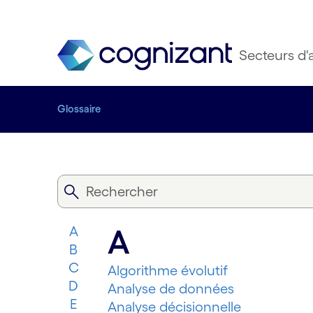
Secteurs d'a
Glossaire
A
A
B
C
Algorithme évolutif
D
Analyse de données
E
Analyse décisionnelle