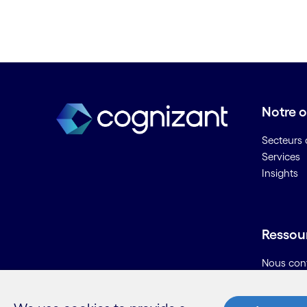
C
Calcul évolutif / IA évolutive
Cartographie des processus
Centre d'assistance
Centre de contacts numérique
Notre o
Chaîne logistique du pétrole et
du gaz
Secteurs d
Champ pétrolier numérique
Services
Insights
Chatbots ou robots
conversationnels
Cloud consulting
Cloud hybride
Ressou
Cloud management
Collaboration à distance
Nous con
Carrières
Commerce omnicanal
Informati
Compteurs intelligents