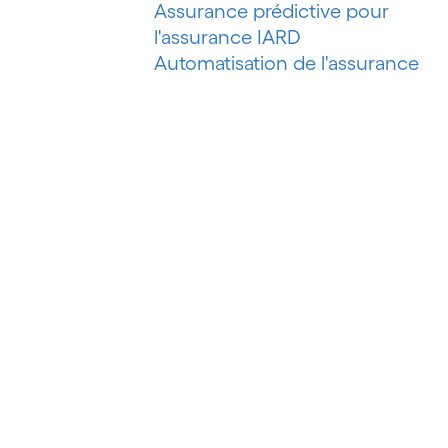
Assurance prédictive pour
l'assurance IARD
Automatisation de l'assurance
IARD
Automatisation de l'évaluation de
risques
Automatisation des processus
Automatisation du marketing
Automatisation du pétrole et du
gaz
Automatisation du recouvrement
de créances
Automatisation intelligente
Automatisation intelligente des
processus
Automatisation robotisée des
processus (RPA)