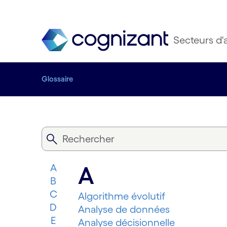
Secteurs d'a
Glossaire
A
A
B
C
Algorithme évolutif
D
Analyse de données
E
Analyse décisionnelle