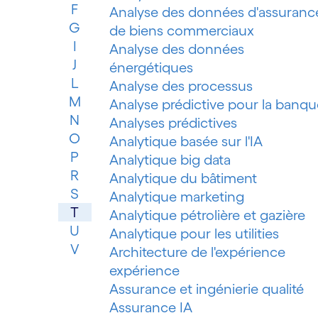
F
Analyse des données d'assuranc
G
de biens commerciaux
I
Analyse des données
J
énergétiques
L
Analyse des processus
M
Analyse prédictive pour la banqu
N
Analyses prédictives
O
Analytique basée sur l'IA
P
Analytique big data
R
Analytique du bâtiment
S
Analytique marketing
T
Analytique pétrolière et gazière
U
Analytique pour les utilities
V
Architecture de l'expérience
expérience
Assurance et ingénierie qualité
Assurance IA